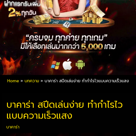
Home
»
บทความ
»
บาคาร่า สปีดเล่นง่าย ทำกำไรไวแบบความเร็วแสง
บาคาร่า สปีดเล่นง่าย ทำกำไรไว
แบบความเร็วแสง
บาคาร่า