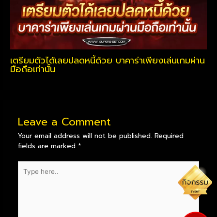
เตรียมตัวได้เลยปลดหนี้ด้วย บาคาร่าเพียงเล่นเกมผ่าน
มือถือเท่านั้น
Leave a Comment
Your email address will not be published.
Required
fields are marked
*