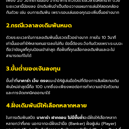
เพียง 20 วินาทีเท่านั้นเอง จากบาคาร่าทั่วไปเราใช้เวลาในหลักนาที ด้วย
ระยะเวลานี้น้อยลง นักเดิมพันจำเป็นต้องวางแผนการเล่นให้สอดคล้อง
กันด้วย เช่น งบการเดิมพัน เพราะรอบเล่นของคุณจะเพิ่มขึ้นอย่างมาก
2.กรณีเวลาลงเดิมพันหมด
ด้วยระยะเวลาในการลงเดิมพันนั้นรวดเร็วอย่างมาก ภายใน 10 วินาที
เท่านั้นเองทำให้หลายคนอาจลงไม่ทัน ข้อนี้ต้องระวังกันด้วยเพราะระบบจะ
ถือว่าข้อมูลที่คุณป้อนเข้าล่าสุด คือฝั่งที่คุณเลือกลงเดิมพันและจะไม่
สามารถแก้ไขได้
3.ขั้นต่ำของเงินลงทุน
ขั้นต่ำที่
บาคาร่า เว็บ ตรง
แนะนำให้ผู้เล่นมือใหม่ที่ต้องการสัมผัสเกมเดิม
พันใหม่ล่าสุดนี้คือ 100 บาทซึ่งจะเพียงพอต่อการทำความเข้าใจตัวเกม
และการงัดเทคนิคออกมาใช้
4.ฝั่งเดิมพันมีให้เลือกหลากหลาย
ในการเดิมพันสปีด
บาคาร่า ฝากถอน ไม่มีขั้นต่ำ
จะมีฝั่งให้เลือกหลาก
หลายกว่าที่เคย นอกจากจะมีฝั่งเจ้ามือ (Banker) ฝั่งผู้เล่น (Player)