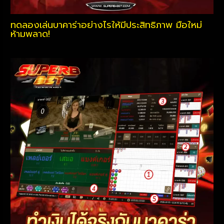
ทดลองเล่นบาคาร่าอย่างไรให้มีประสิทธิภาพ มือใหม่
ห้ามพลาด!