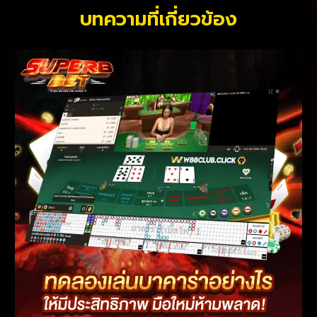
บทความที่เกี่ยวข้อง