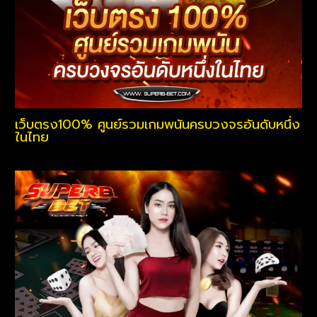
เว็บตรง100% ศูนย์รวมเกมพนันครบวงจรอันดับหนึ่ง
ในไทย