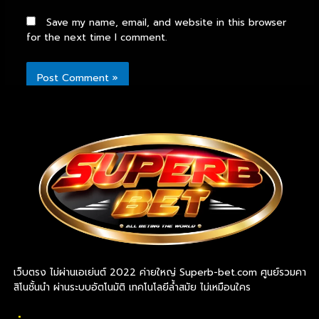
Save my name, email, and website in this browser
for the next time I comment.
เว็บตรง ไม่ผ่านเอเย่นต์ 2022 ค่ายใหญ่ Superb-bet.com ศูนย์รวมคา
สิโนชั้นนำ ผ่านระบบอัตโนมัติ เทคโนโลยีล้ำสมัย ไม่เหมือนใคร