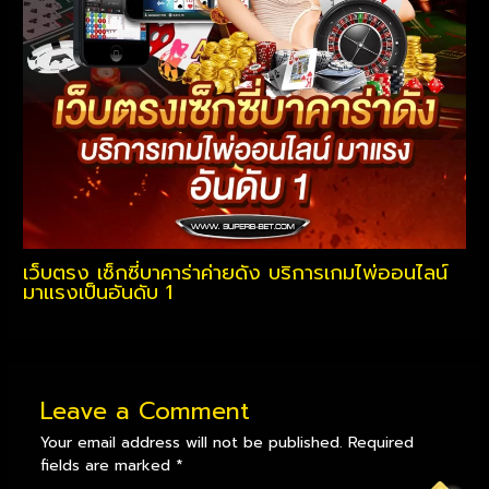
เว็บตรง เซ็กซี่บาคาร่าค่ายดัง บริการเกมไพ่ออนไลน์
มาแรงเป็นอันดับ 1
Leave a Comment
Your email address will not be published.
Required
fields are marked
*