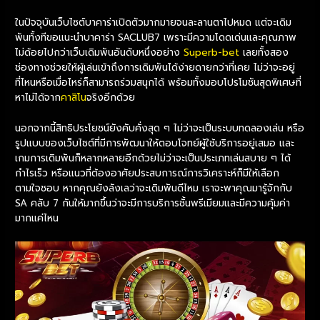
ในปัจจุบันเว็บไซต์บาคาร่าเปิดตัวมากมายจนละลานตาไปหมด แต่จะเดิม
พันทั้งทีขอแนะนำบาคาร่า SACLUB7 เพราะมีความโดดเด่นและคุณภาพ
ไม่ด้อยไปกว่าเว็บเดิมพันอันดับหนึ่งอย่าง
Superb-bet
เลยทั้งสอง
ช่องทางช่วยให้ผู้เล่นเข้าถึงการเดิมพันได้ง่ายดายกว่าที่เคย ไม่ว่าจะอยู่
ที่ไหนหรือเมื่อไหร่ก็สามารถร่วมสนุกได้ พร้อมทั้งมอบโปรโมชันสุดพิเศษที่
หาไม่ได้จาก
คาสิโน
จริงอีกด้วย
นอกจากนี้สิทธิประโยชน์ยังคับคั่งสุด ๆ ไม่ว่าจะเป็นระบบทดลองเล่น หรือ
รูปแบบของเว็บไซต์ที่มีการพัฒนาให้ตอบโจทย์ผู้ใช้บริการอยู่เสมอ และ
เกมการเดิมพันก็หลากหลายอีกด้วยไม่ว่าจะเป็นประเภทเล่นสบาย ๆ ได้
กำไรเร็ว หรือแนวที่ต้องอาศัยประสบการณ์การวิเคราะห์ก็มีให้เลือก
ตามใจชอบ หากคุณยังลังเลว่าจะเดิมพันดีไหม เราจะพาคุณมารู้จักกับ
SA คลับ 7 กันให้มากขึ้นว่าจะมีการบริการชั้นพรีเมียมและมีความคุ้มค่า
มากแค่ไหน