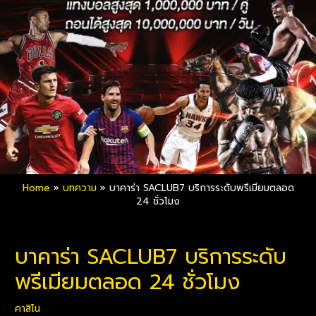
Home
»
บทความ
»
บาคาร่า SACLUB7 บริการระดับพรีเมียมตลอด
24 ชั่วโมง
บาคาร่า SACLUB7 บริการระดับ
พรีเมียมตลอด 24 ชั่วโมง
คาสิโน