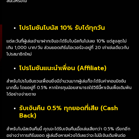
สนใจหรือไม่
โปรโมชันโบนัส 10% รับได้ทุกวัน
แต่ละวันที่ผู้เล่นเข้ามาฝากเงินจะได้รับโบนัสกันไปเลย 10% แต่สูงสุดไม่
เกิน 1,000 บาท/วัน ส่วนยอดเทิร์นโอเวอร์จะอยู่ที่ 20 เท่าเช่นเดียวกับ
โปรสมาชิกใหม่
โปรโมชันแนะนำเพื่อน (Affiliate)
สำหรับโปรโมชันชวนเพื่อนยิ่งมีจำนวนมากผู้เล่นก็จะได้รับค่าคอมมิชชัน
มากขึ้น โดยอยู่ที่ 0.5% หากใครทุนน้อยสามารถใช้วิธีนี้หาเงินเพื่อเดิมพัน
ได้อย่างง่ายดาย
รับเงินคืน 0.5% ทุกยอดที่เสีย (Cash
Back)
สำหรับโบนัสเงินคืนนี้ คุณจะได้รับเงินคืนเมื่อเล่นเสียกว่า 0.5% เรียกอีก
อย่างว่าการเทิร์นยอด ผู้เล่นจึงหายห่วงได้เลยว่าจะไม่มีเงินเดิมพันต่อ