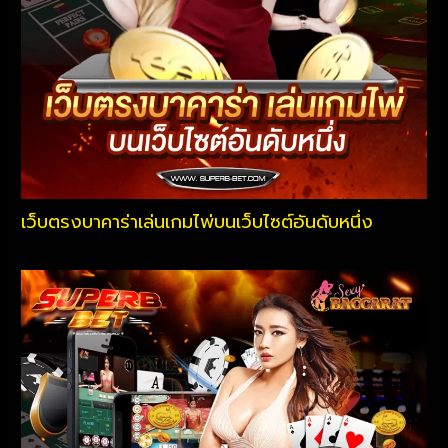
เว็บตรงบาคาร่าเล่นเกมไพ่บนเว็บไซต์อันดับหนึ่ง