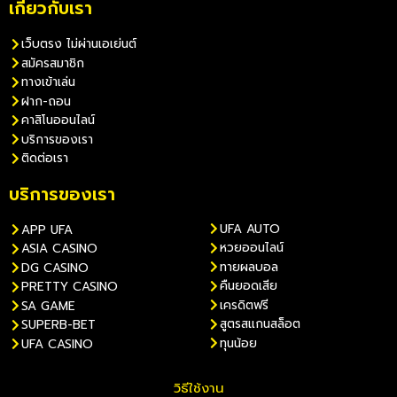
เกี่ยวกับเรา
เว็บตรง ไม่ผ่านเอเย่นต์
สมัครสมาชิก
ทางเข้าเล่น
ฝาก-ถอน
คาสิโนออนไลน์
บริการของเรา
ติดต่อเรา
บริการของเรา
UFA AUTO
APP UFA
หวยออนไลน์
ASIA CASINO
ทายผลบอล
DG CASINO
คืนยอดเสีย
PRETTY CASINO
เครดิตฟรี
SA GAME
สูตรสแกนสล็อต
SUPERB-BET
ทุนน้อย
UFA CASINO
วิธีใช้งาน