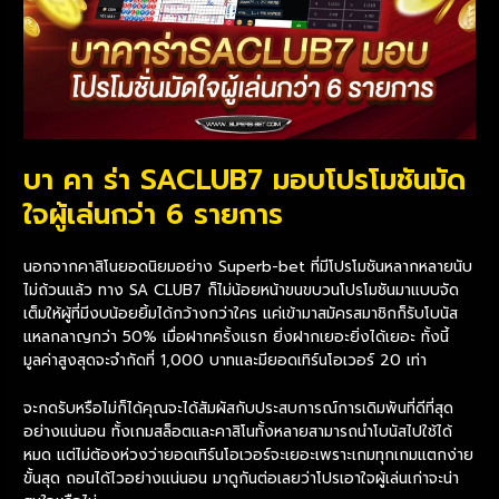
บา คา ร่า SACLUB7 มอบโปรโมชันมัด
ใจผู้เล่นกว่า 6 รายการ
นอกจากคาสิโนยอดนิยมอย่าง Superb-bet ที่มีโปรโมชันหลากหลายนับ
ไม่ถ้วนแล้ว ทาง SA CLUB7 ก็ไม่น้อยหน้าขนขบวนโปรโมชันมาแบบจัด
เต็มให้ผู้ที่มีงบน้อยยิ้มได้กว้างกว่าใคร แค่เข้ามาสมัครสมาชิกก็รับโบนัส
แหลกลาญกว่า 50% เมื่อฝากครั้งแรก ยิ่งฝากเยอะยิ่งได้เยอะ ทั้งนี้
มูลค่าสูงสุดจะจำกัดที่ 1,000 บาทและมียอดเทิร์นโอเวอร์ 20 เท่า
จะกดรับหรือไม่ก็ได้คุณจะได้สัมผัสกับประสบการณ์การเดิมพันที่ดีที่สุด
อย่างแน่นอน ทั้งเกมสล็อตและคาสิโนทั้งหลายสามารถนำโบนัสไปใช้ได้
หมด แต่ไม่ต้องห่วงว่ายอดเทิร์นโอเวอร์จะเยอะเพราะเกมทุกเกมแตกง่าย
ขั้นสุด ถอนได้ไวอย่างแน่นอน มาดูกันต่อเลยว่าโปรเอาใจผู้เล่นเก่าจะน่า