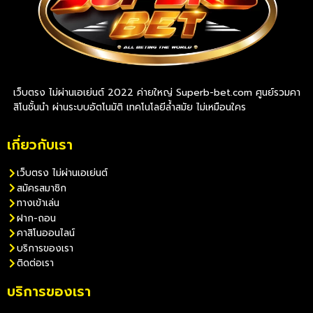
เว็บตรง ไม่ผ่านเอเย่นต์ 2022 ค่ายใหญ่ Superb-bet.com ศูนย์รวมคา
สิโนชั้นนำ ผ่านระบบอัตโนมัติ เทคโนโลยีล้ำสมัย ไม่เหมือนใคร
เกี่ยวกับเรา
เว็บตรง ไม่ผ่านเอเย่นต์
สมัครสมาชิก
ทางเข้าเล่น
ฝาก-ถอน
คาสิโนออนไลน์
บริการของเรา
ติดต่อเรา
บริการของเรา