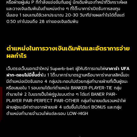
หรือฝ่ายผู้เล่น P ที่กำลังแข่งขันกันอยู่ นักเดิมพันจะทำหน้าที่วิเคราะห์ผล
และวางเงินเดิมพันในตำแหน่งต่าง ๆ ที่โต๊ะบาคาร่าเปิดรับการลงทุน
นั่นเอง 1 รอบเกมใช้เวลาประมาณ 20-30 วินาทีจ่ายผลกำไรได้ตั้งแต่
0.50 เท่าไปจนถึง 28 เท่าของเงินเดิมพัน
ตำแหน่งในการวางเงินเดิมพันและอัตราการจ่าย
ผลกำไร
เว็บตรงเว็บนอกเจ้าใหญ่
Superb-bet ผู้ให้บริการเกมไพ่
บาคาร่า UFA
ฝาก-ถอนไม่มีขั้นต่ำ
ใน 1 โต๊ะบาคาร่ามาตรฐานหรือบาคาร่าคลาสสิคนั้นจะ
มีตำแหน่งเปิดรับแทง 4 กลุ่มประกอบไปด้วยกลุ่มทำนายฝ่ายที่เป็นผู้ชนะ
หรือเสมอใน 1 รอบเกมได้แก่ตำแหน่ง BANKER-PLAYER-TIE กลุ่ม
ทำนายไพ่ 2 ใบแรกเป็นไพ่คู่รูปแบบต่าง ๆ ได้แก่ BANER PAIR-
PLAYER PAIR-PERFECT PAIR-OTHER กลุ่มทำนายแต้มรวมหน้าไพ่
ฝ่ายผู้ชนะมีค่าต่างจากฝ่ายแพ้ 4 แต้มขึ้นไปได้แก่ BONUS และกลุ่ม
ตำแหน่งทำนายจำนวนไพ่แต่ละรอบ LOW-HIGH