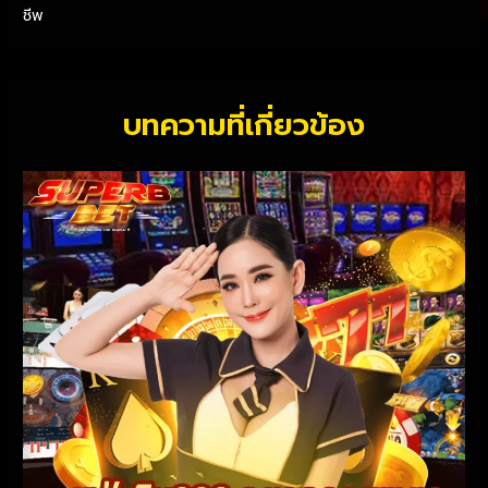
ชีพ
บทความที่เกี่ยวข้อง