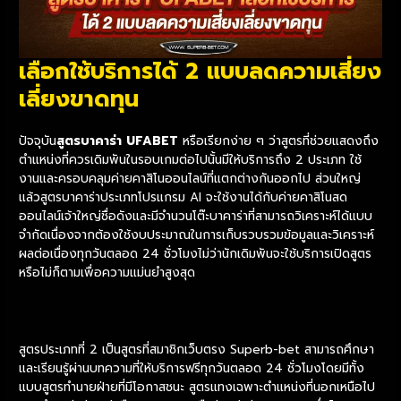
เลือกใช้บริการได้ 2 แบบลดความเสี่ยง
เลี่ยงขาดทุน
ปัจจุบัน
สูตรบาคาร่า UFABET
หรือเรียกง่าย ๆ ว่าสูตรที่ช่วยแสดงถึง
ตำแหน่งที่ควรเดิมพันในรอบเกมต่อไปนั้นมีให้บริการถึง 2 ประเภท ใช้
งานและครอบคลุมค่ายคาสิโนออนไลน์ที่แตกต่างกันออกไป ส่วนใหญ่
แล้วสูตรบาคาร่าประเภทโปรแกรม AI จะใช้งานได้กับค่ายคาสิโนสด
ออนไลน์เจ้าใหญ่ชื่อดังและมีจำนวนโต๊ะบาคาร่าที่สามารถวิเคราะห์ได้แบบ
จำกัดเนื่องจากต้องใช้งบประมาณในการเก็บรวบรวมข้อมูลและวิเคราะห์
ผลต่อเนื่องทุกวันตลอด 24 ชั่วโมงไม่ว่านักเดิมพันจะใช้บริการเปิดสูตร
หรือไม่ก็ตามเพื่อความแม่นยำสูงสุด
สูตรประเภทที่ 2 เป็นสูตรที่สมาชิกเว็บตรง Superb-bet สามารถศึกษา
และเรียนรู้ผ่านบทความที่ให้บริการฟรีทุกวันตลอด 24 ชั่วโมงโดยมีทั้ง
แบบสูตรทำนายฝ่ายที่มีโอกาสชนะ สูตรแทงเฉพาะตำแหน่งที่นอกเหนือไป