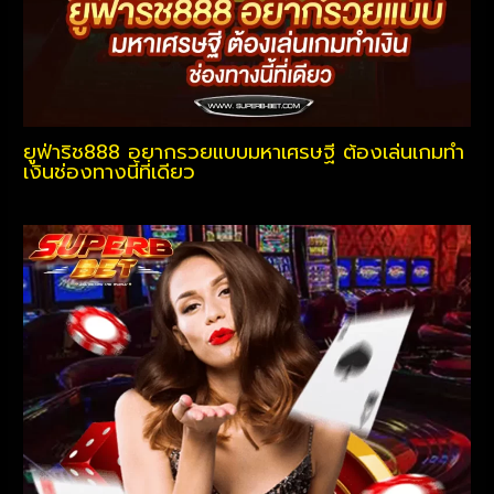
ยูฟ่าริช888 อยากรวยแบบมหาเศรษฐี ต้องเล่นเกมทำ
เงินช่องทางนี้ที่เดียว