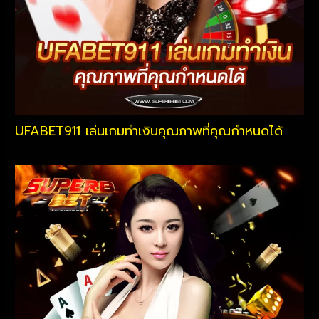
UFABET911 เล่นเกมทำเงินคุณภาพที่คุณกำหนดได้