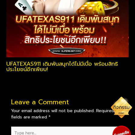
UFATEXAS911 เดิมพันสนุกได้ไม่มีเบื่อ พร้อมสิทธิ
ประโยชน์อีกเพียบ!
Leave a Comment
Your email address will not be published.
Required
fields are marked
*