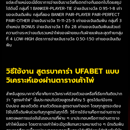
แต่ละตำแหน่งจะมีอัตราการจ่ายเงินรางวัลที่แตกต่างกันออกไปโดยสรุป
ได้ดังนี้ กลุ่มที่ 1 BANKER-PLAYER-TIE จ่ายเงินรางวัล 0.95-1-8 เท่า
ของเงินเดิมพัน กลุ่มที่สอง BANER PAIR-PLAYER PAIR-PERFECT
PAIR-OTHER จ่ายเงินรางวัล 11-11-25-5 เท่าของเงินเดิมพัน กลุ่มที่ 3
ตำแหน่ง BONUS จ่ายเงินรางวัล 1 ถึง 28 เท่าของเงินเดิมพันแล้วแต่
ความต่างระหว่างแต้มรวมหน้าไพ่ของฝ่ายชนะกับฝ่ายแพ้และสุดท้ายกลุ่ม
ที่ 4 LOW-HIGH อัตราการจ่ายเงินรางวัล 0.50-1.50 เท่าของเงินเดิม
พัน
วิธีใช้งาน สูตรบาคาร่า UFABET
แบบ
วิเคราะห์เองผ่านตารางเค้าไพ่
สำหรับสูตรบาคาร่าที่อาศัยการวิเคราะห์ด้วยตัวเองหรือที่เรียกกันติดปาก
ว่า “สูตรเค้าไพ่” นั้นประกอบไปด้วยสูตรสำคัญ 5 สูตรได้แก่มังกร
ปิงปอง สองตัวตัด สามตัวตัดและสูตรตามเค้าออก โดยทุกสูตรจะต้อง
ใช้ในโต๊ะเดิมพันร่วมกันทุกสูตรในทุกโต๊ะ วิธีการใช้งานคือการอ่านตาราง
แสดงผลการแข่งขันในรอบเกมที่ผ่าน ๆ มาประกอบหรือการอ่านตาราง
เค้าไพ่นั่นเอง โดยตารางเค้าไพ่จะมีจุดสีแทนความหมายต่าง ๆ นักเดิมพัน