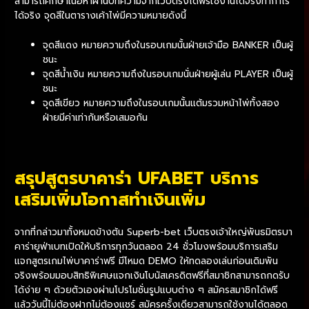
สามารถศึกษาเนื้อหาผ่านบทความจากเว็บตรงได้ฟรีใช้งานได้จริงทำกำไร
ได้จริง จุดสีในตารางเค้าไพ่มีความหมายดังนี้
จุดสีแดง หมายความถึงในรอบเกมนั้นฝ่ายเจ้ามือ BANKER เป็นผู้
ชนะ
จุดสีน้ำเงิน หมายความถึงในรอบเกมนั่นฝ่ายผู้เล่น PLAYER เป็นผู้
ชนะ
จุดสีเขียว หมายความถึงในรอบเกมนั้นแต้มรวมหน้าไพ่ทั้งสอง
ฝ่ายมีค่าเท่ากันหรือเสมอกัน
สรุป
สูตรบาคาร่า UFABET
บริการ
เสริมเพิ่มโอกาสทำเงินเพิ่ม
จากที่กล่าวมาทั้งหมดข้างต้น
Superb-bet เว็บตรงเจ้าใหญ่พันธมิตรบา
คาร่ายูฟ่าเบทเปิดให้บริการทุกวันตลอด 24 ชั่วโมงพร้อมบริการเสริม
แจกสูตรเกมไพ่บาคาร่าฟรี มีโหมด DEMO ให้ทดลองเล่นก่อนเดิมพัน
จริงพร้อมมอบสิทธิพิเศษแจกเงินโบนัสเครดิตฟรีที่สมาชิกสามารถกดรับ
ได้ง่าย ๆ ด้วยตัวเองผ่านโปรโมชั่นรูปแบบต่าง ๆ สมัครสมาชิกได้ฟรี
แล้ววันนี้ไม่ต้องฝากไม่ต้องแชร์ สมัครครั้งเดียวสามารถใช้งานได้ตลอด