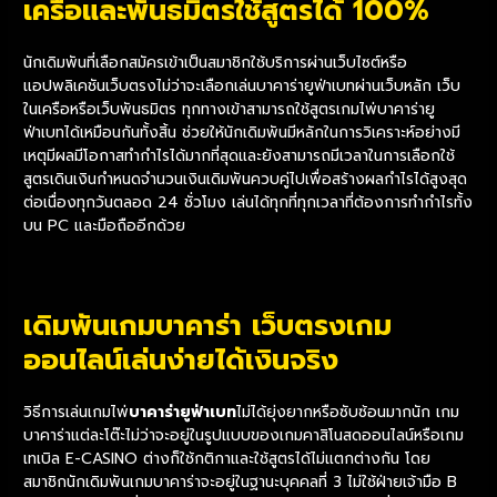
เครือและพันธมิตรใช้สูตรได้ 100%
นักเดิมพันที่เลือกสมัครเข้าเป็นสมาชิกใช้บริการผ่านเว็บไซต์หรือ
แอปพลิเคชันเว็บตรงไม่ว่าจะเลือกเล่นบาคาร่ายูฟ่าเบทผ่านเว็บหลัก เว็บ
ในเครือหรือเว็บพันธมิตร ทุกทางเข้าสามารถใช้สูตรเกมไพ่บาคาร่ายู
ฟ่าเบทได้เหมือนกันทั้งสิ้น ช่วยให้นักเดิมพันมีหลักในการวิเคราะห์อย่างมี
เหตุมีผลมีโอกาสทำกำไรได้มากที่สุดและยังสามารถมีเวลาในการเลือกใช้
สูตรเดินเงินกำหนดจำนวนเงินเดิมพันควบคู่ไปเพื่อสร้างผลกำไรได้สูงสุด
ต่อเนื่องทุกวันตลอด 24 ชั่วโมง เล่นได้ทุกที่ทุกเวลาที่ต้องการทำกำไรทั้ง
บน PC และมือถืออีกด้วย
เดิมพันเกมบาคาร่า เว็บตรง
เกม
ออนไลน์เล่นง่ายได้เงินจริง
วิธีการเล่นเกมไพ่
บาคาร่ายูฟ่าเบท
ไม่ได้ยุ่งยากหรือซับซ้อนมากนัก เกม
บาคาร่าแต่ละโต๊ะไม่ว่าจะอยู่ในรูปแบบของเกมคาสิโนสดออนไลน์หรือเกม
เทเบิล E-CASINO ต่างก็ใช้กติกาและใช้สูตรได้ไม่แตกต่างกัน โดย
สมาชิกนักเดิมพันเกมบาคาร่าจะอยู่ในฐานะบุคคลที่ 3 ไม่ใช้ฝ่ายเจ้ามือ B