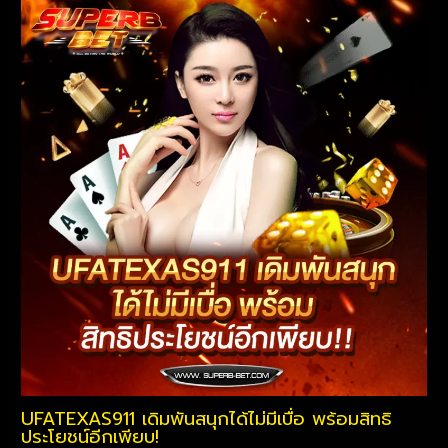
UFATEXAS911 เดิมพันสนุกได้ไม่มีเบื่อ พร้อมสิทธิ
ประโยชน์อีกเพียบ!