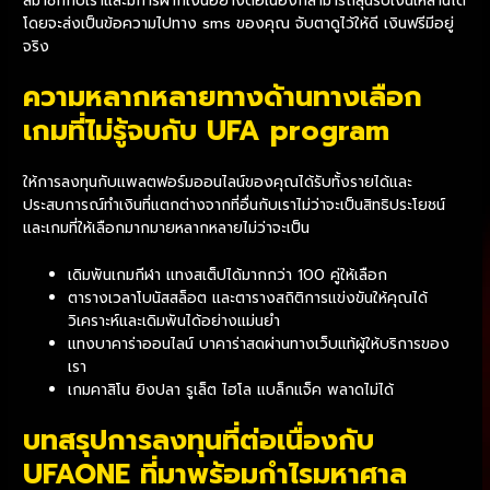
สมาชิกกับเราและมีการฝากเงินอย่างต่อเนื่องก็สามารถลุ้นรับเงินเหล่านี้ได้
โดยจะส่งเป็นข้อความไปทาง sms ของคุณ จับตาดูไว้ให้ดี เงินฟรีมีอยู่
จริง
ความหลากหลายทางด้านทางเลือก
เกมที่ไม่รู้จบกับ
UFA program
ให้การลงทุนกับแพลตฟอร์มออนไลน์ของคุณได้รับทั้งรายได้และ
ประสบการณ์ทำเงินที่แตกต่างจากที่อื่นกับเราไม่ว่าจะเป็นสิทธิประโยชน์
และเกมที่ให้เลือกมากมายหลากหลายไม่ว่าจะเป็น
เดิมพันเกมกีฬา แทงสเต็ปได้มากกว่า 100 คู่ให้เลือก
ตารางเวลาโบนัสสล็อต และตารางสถิติการแข่งขันให้คุณได้
วิเคราะห์และเดิมพันได้อย่างแม่นยำ
แทงบาคาร่าออนไลน์ บาคาร่าสดผ่านทางเว็บแท้ผู้ให้บริการของ
เรา
เกมคาสิโน ยิงปลา รูเล็ต ไฮโล แบล็กแจ็ค พลาดไม่ได้
บทสรุปการลงทุนที่ต่อเนื่องกับ
UFAONE
ที่มาพร้อมกำไรมหาศาล