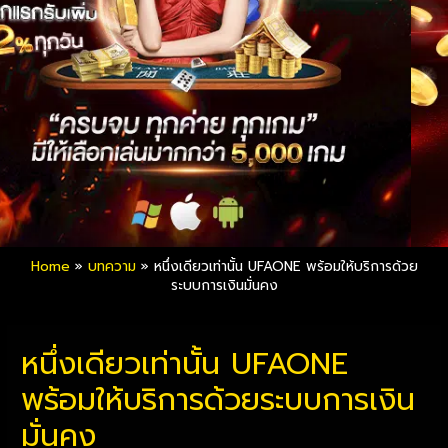
Home
»
บทความ
»
หนึ่งเดียวเท่านั้น UFAONE พร้อมให้บริการด้วย
ระบบการเงินมั่นคง
หนึ่งเดียวเท่านั้น UFAONE
พร้อมให้บริการด้วยระบบการเงิน
มั่นคง