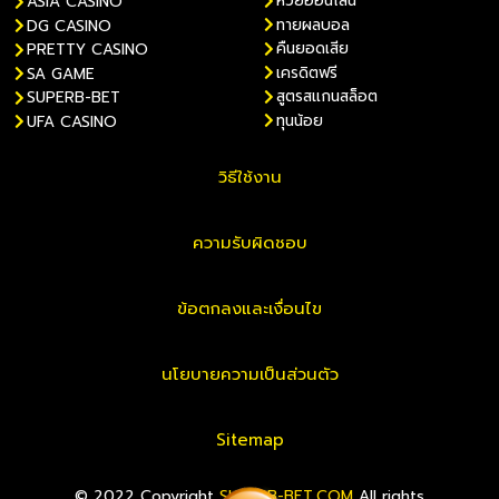
หวยออนไลน์
ASIA CASINO
ทายผลบอล
DG CASINO
คืนยอดเสีย
PRETTY CASINO
เครดิตฟรี
SA GAME
สูตรสแกนสล็อต
SUPERB-BET
ทุนน้อย
UFA CASINO
วิธีใช้งาน
ความรับผิดชอบ
ข้อตกลงและเงื่อนไข
นโยบายความเป็นส่วนตัว
Sitemap
© 2022 Copyright
SUPERB-BET.COM
All rights