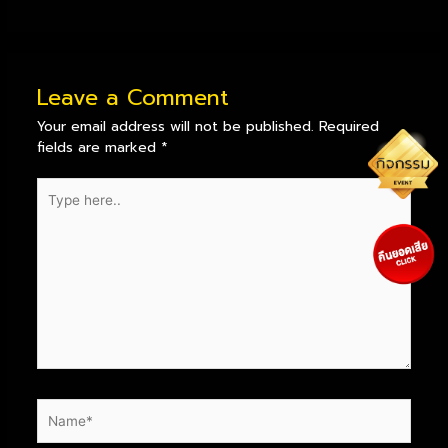
Leave a Comment
Your email address will not be published.
Required
fields are marked
*