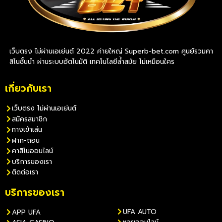
เว็บตรง ไม่ผ่านเอเย่นต์ 2022 ค่ายใหญ่ Superb-bet.com ศูนย์รวมคา
สิโนชั้นนำ ผ่านระบบอัตโนมัติ เทคโนโลยีล้ำสมัย ไม่เหมือนใคร
เกี่ยวกับเรา
เว็บตรง ไม่ผ่านเอเย่นต์
สมัครสมาชิก
ทางเข้าเล่น
ฝาก-ถอน
คาสิโนออนไลน์
บริการของเรา
ติดต่อเรา
บริการของเรา
UFA AUTO
APP UFA