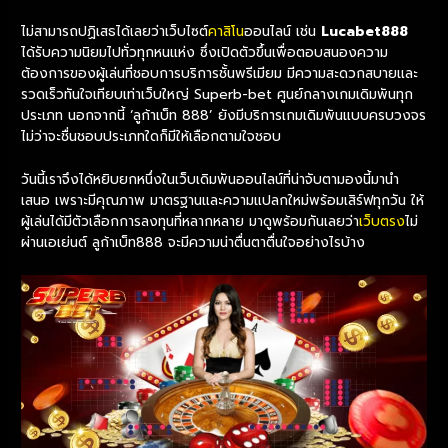
ไม่สามารถปฏิเสธได้เลยว่าเว็บไซต์
คาสิโน
ออนไลน์ เช่น
Lucabet888
ได้รับความนิยมไปทั่วทุกหนแห่ง ซึ่งเปิดตัวขึ้นเพื่อตอบสนองความ
ต้องการของผู้เล่นที่ชอบการบริการชั้นพรีเมียม มีความสะดวกสบายและ
รวดเร็วทันใจเทียบเท่าเว็บใหญ่
Superb-bet ศูนย์กลางเกมเดิมพันทุก
ประเภท นอกจากนี้ ‘ลูก้าเบ็ท 888’ ยังมีบริการเกมเดิมพันแบบครบวงจร
ไม่ว่าจะชื่นชอบประเภทใดก็มีให้เลือกตามใจชอบ
วันนี้เราจึงได้หยิบยกหนึ่งในเว็บเดิมพันออนไลน์ที่น่าจับตามองนี้มานำ
เสนอ เพราะมีคุณภาพ มาตรฐานและความแปลกใหม่พร้อมเสิร์ฟทุกวัน ให้
ผู้เล่นได้มีตัวเลือกการลงทุนที่หลากหลาย มาดูพร้อมกันเลยว่า
เว็บตรง
ไม่
ผ่านเอเย่นต์ ลูก้าเบ็ท888 จะมีความน่าตื่นตาตื่นใจอย่างไรบ้าง