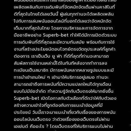
พนันออนไลน์และการเข้าเล่นของลูกค้าได้อย่างเหมาะสม
เพลิดเพลินกับการเดิมพันที่จัดหนักจัดเต็มผ่านคาสิโนที่
ดีที่สุดในไทยได้เลยวันนี้ ผู้เล่นทุกท่านจะได้เพลิดเพลิน
ไปกับการเล่นพนันออนไลน์ที่บอกได้เลยว่าจัดหนักจัด
เต็มมากที่สุดในไทย โดยการบริหารและการจัดการจาก
มืออาชีพอย่าง Superb-bet ทำให้ได้มีการเปิดตัวระบบ
การเดิมพันที่ดีที่สุดและมีความทันสมัย พร้อมกับการใช้
งานที่สร้างประโยชน์ตอบโจทย์ตรงวัตถุประสงค์ที่ลูกค้า
ต้องการ เราเป็นเว็บ ยู ฟ่า ที่ดีที่สุดที่ท่านจะสามารถ
สัมผัสการใช้งานเหล่านี้ได้ในทันทีหลังจากทำการลง
ทะเบียนเป็นสมาชิก มีการพนันหลากหลายรูปแบบและมี
การนำเข้าเกมใหม่ ๆ เข้ามาให้บริการอยู่เสมอ ท่านจะ
สามารถเข้าถึงการพนันที่มีความแปลกใหม่ได้ทุกเดือน
แบบไม่มีข้อจำกัด ทำความรู้จักกับเว็บตรงให้มากยิ่งขึ้น
Superb-bet เปิดโอกาสกับตัวเลือกที่ดีกว่าให้กับตัวเอง
สร้างความเข้าใจที่ถูกต้องกับการแนะนำข้อมูลที่มี
ประโยชน์ วันนี้เราจะมาแนะนำเกี่ยวกับเรื่องของการพนัน
ออนไลน์บนเว็บตรง ว่าด้วยเรื่องของเว็บตรงไม่ผ่าน
เอเย่นต์ คืออะไร ? โดยเว็บตรงที่ให้บริการแบบไม่ผ่าน