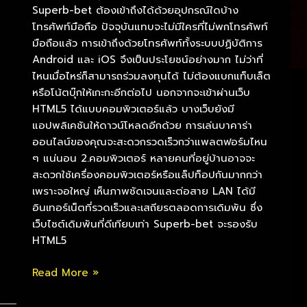
Superb-bet ต้องเข้าถึงได้ด้วยอุปกรณ์ใดบ้าง
โทรศัพท์มือถือ ปัจจุบันแทบจะไม่มีใครที่ไม่พกโทรศัพท์
มือถือแล้ว การเข้าถึงด้วยโทรศัพท์ทั้งระบบปฏิบัติการ
Android และ iOS จึงเป็นประโยชน์อย่างมาก ไม่ว่าที่
ไหนเมื่อไหร่ก็สามารถร่วมลงทุนได้ ไม่ต้องแบกแท็บเล็ต
หรือโน้ตบุ๊กให้เกะกะอีกต่อไป นอกจากจะเข้าผ่านเว็บ
HTML5 ได้แบบคอมพิวเตอร์แล้ว บางเว็บยังมี
แอปพลิเคชันให้ดาวน์โหลดอีกด้วย การเล่นบาคาร่า
ออนไลน์ของคุณจะสะดวกรวดเร็วกว่าแพลตฟอร์มไหน
ๆ แน่นอน 2.คอมพิวเตอร์ หลายคนที่อยู่บ้านอาจจะ
สะดวกใช้เครื่องคอมพิวเตอร์หรือแล็ปท็อปกันมากกว่า
เพราะจอใหญ่ เห็นภาพชัดเจนและต่อสาย LAN ได้มี
อินเทอร์เน็ตที่รวดเร็วและเสถียรตลอดการเดิมพัน ซึ่ง
เว็บไซต์เดิมพันที่ดีเทียบเท่า Superb-bet จะรองรับ
HTML5
Read More »