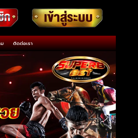
าม
ติดต่อเรา