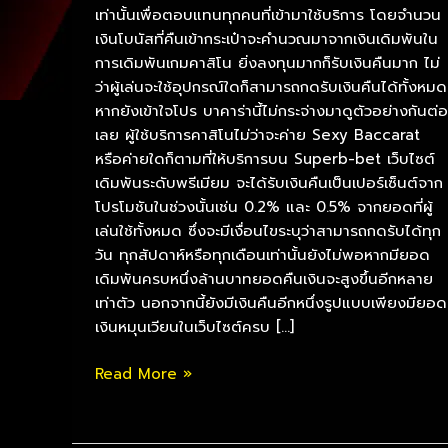
เท่านั้นเพื่อตอบแทนทุกคนที่เข้ามาใช้บริการ โดยจำนวน
เงินโบนัสที่คืนเข้ากระเป๋าจะคำนวณมาจากเงินเดิมพันใน
การเดิมพันเกมคาสิโน ยิ่งลงทุนมากก็รับเงินคืนมาก ไม่
ว่าผู้เล่นจะใช้อุปกรณ์ใดก็สามารถกดรับเงินคืนได้ทั้งหมด
หากยังเข้าใจโปร บาคาร่านี้ไม่กระจ่างมาดูตัวอย่างกันต่อ
เลย ผู้ใช้บริการคาสิโนไม่ว่าจะค่าย Sexy Baccarat
หรือค่ายใดก็ตามที่ให้บริการบน Superb-bet เว็บไซต์
เดิมพันระดับพรีเมียม จะได้รับเงินคืนเป็นเปอร์เซ็นต์จาก
โปรโมชันในช่วงนั้นเช่น 0.2% และ 0.5% จากยอดที่ผู้
เล่นใช้ทั้งหมด ซึ่งจะมีเงื่อนไขระบุว่าสามารถกดรับได้ทุก
วัน ทุกสัปดาห์หรือทุกเดือนเท่านั้นยังไม่พอหากมียอด
เดิมพันครบหนึ่งล้านบาทยอดคืนเงินจะสูงขึ้นอีกหลาย
เท่าตัว นอกจากนี้ยังมีเงินคืนอีกหนึ่งรูปแบบเพียงมียอด
เงินหมุนเวียนในเว็บไซต์ครบ […]
Read More »