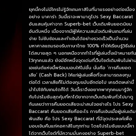
ยุคนี้คงไม่มีใครไม่รู้จักเกมคาสิโนที่มาแรงอย่างต่อเนื่อง
อย่าง บาคาร่า วันนี้เราจะพามาดูโปร Sexy Baccarat
อันแสนคุ้มค่าจาก Superb-bet เว็บเดิมพันยอดนิยม
อันดับหนึ่ง เนื่องจากมีผู้ให้ความสนใจเดิมพันเกมที่เล่น
ง่าย ไม่ซับซ้อนและทำเงินได้อย่างรวดเร็วเป็นจำนวน
มหาศาลแถมรองรับภาษาไทย 100% ทำให้เรียนรู้วิธีเล่น
ได้สบายสุด ๆ นอกเหนือจากกำไรที่ผู้เล่นตั้งเป้าหมายกั
ไว้ทุกคนแล้ว ยังมีอีกหนึ่งจุดเด่นที่เว็บไซต์เดิมพันไม่ผ่า
เอเย่นต์แห่งนี้พร้อมมอบให้ไม่อั้น นั่นคือ ‘การคืนยอด
เสีย’ (Cash Back) ให้แก่ผู้เล่นเพื่อที่จะสามารถลงทุน
ต่อได้ เวลาเสียก็ไม่ต้องกุมขมับอีกต่อไป เครดิตเหล่านี้
นำไปใช้กับเกมใดก็ได้ วันนี้เราจึงอยากพาทุกคนมารู้จัก
กับโปรโมชันสุดคุ้มที่หาได้ยากจากเว็บเดิมพันทั่วไปมาดู
กันเลยว่าการคืนยอดเสียจะน่าสนใจอย่างไร โปร Sexy
Baccarat คืนยอดเสียคืออะไร การคืนเงินเมื่อผู้เล่นเดิม
พันเสีย คือ โปร Sexy Baccarat ที่มีจุดประสงค์เพื่อ
มอบเงินคืนแก่คอคาสิโนทุกท่าน โดยโปรโมชันแบบนี้หา
ได้จากเว็บไซต์ที่มีความมั่นคงอย่าง Superb-bet