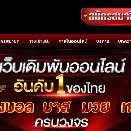
ัครสมาชิก
ทางเข้าเล่น
คาสิโนออนไลน์
บริการ
บทคว