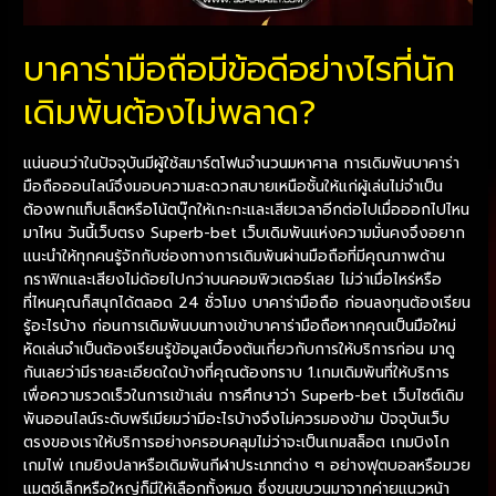
บาคาร่ามือถือมีข้อดีอย่างไรที่นัก
เดิมพันต้องไม่พลาด?
แน่นอนว่าในปัจจุบันมีผู้ใช้สมาร์ตโฟนจำนวนมหาศาล การเดิมพันบาคาร่า
มือถือออนไลน์จึงมอบความสะดวกสบายเหนือชั้นให้แก่ผู้เล่นไม่จำเป็น
ต้องพกแท็บเล็ตหรือโน้ตบุ๊กให้เกะกะและเสียเวลาอีกต่อไปเมื่อออกไปไหน
มาไหน วันนี้เว็บตรง Superb-bet เว็บเดิมพันแห่งความมั่นคงจึงอยาก
แนะนำให้ทุกคนรู้จักกับช่องทางการเดิมพันผ่านมือถือที่มีคุณภาพด้าน
กราฟิกและเสียงไม่ด้อยไปกว่าบนคอมพิวเตอร์เลย ไม่ว่าเมื่อไหร่หรือ
ที่ไหนคุณก็สนุกได้ตลอด 24 ชั่วโมง บาคาร่ามือถือ ก่อนลงทุนต้องเรียน
รู้อะไรบ้าง ก่อนการเดิมพันบนทางเข้าบาคาร่ามือถือหากคุณเป็นมือใหม่
หัดเล่นจำเป็นต้องเรียนรู้ข้อมูลเบื้องต้นเกี่ยวกับการให้บริการก่อน มาดู
กันเลยว่ามีรายละเอียดใดบ้างที่คุณต้องทราบ 1.เกมเดิมพันที่ให้บริการ
เพื่อความรวดเร็วในการเข้าเล่น การศึกษาว่า Superb-bet เว็บไซต์เดิม
พันออนไลน์ระดับพรีเมียมว่ามีอะไรบ้างจึงไม่ควรมองข้าม ปัจจุบันเว็บ
ตรงของเราให้บริการอย่างครอบคลุมไม่ว่าจะเป็นเกมสล็อต เกมบิงโก
เกมไพ่ เกมยิงปลาหรือเดิมพันกีฬาประเภทต่าง ๆ อย่างฟุตบอลหรือมวย
แมตช์เล็กหรือใหญ่ก็มีให้เลือกทั้งหมด ซึ่งขนขบวนมาจากค่ายแนวหน้า