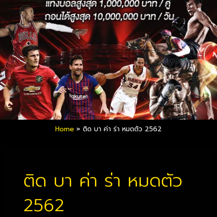
Home
»
ติด บา ค่า ร่า หมดตัว 2562
ติด บา ค่า ร่า หมดตัว
2562