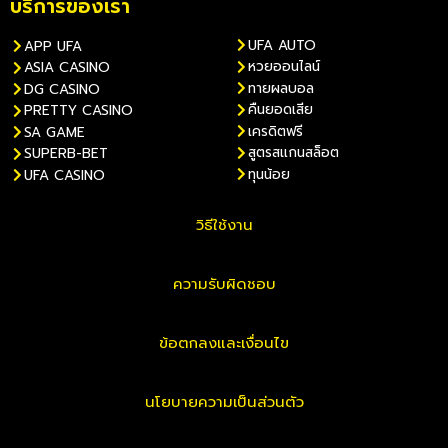
บริการของเรา
UFA AUTO
APP UFA
หวยออนไลน์
ASIA CASINO
ทายผลบอล
DG CASINO
คืนยอดเสีย
PRETTY CASINO
เครดิตฟรี
SA GAME
สูตรสแกนสล็อต
SUPERB-BET
ทุนน้อย
UFA CASINO
วิธีใช้งาน
ความรับผิดชอบ
ข้อตกลงและเงื่อนไข
นโยบายความเป็นส่วนตัว