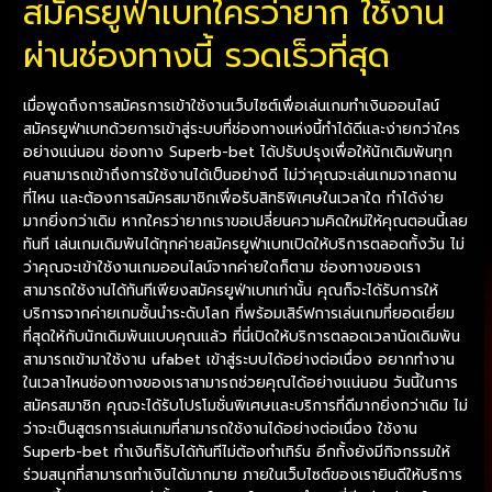
สมัครยูฟ่าเบทใครว่ายาก ใช้งาน
ผ่านช่องทางนี้ รวดเร็วที่สุด
เมื่อพูดถึงการสมัครการเข้าใช้งานเว็บไซต์เพื่อเล่นเกมทำเงินออนไลน์
สมัครยูฟ่าเบทด้วยการเข้าสู่ระบบที่ช่องทางแห่งนี้ทำได้ดีและง่ายกว่าใคร
อย่างแน่นอน ช่องทาง Superb-bet ได้ปรับปรุงเพื่อให้นักเดิมพันทุก
คนสามารถเข้าถึงการใช้งานได้เป็นอย่างดี ไม่ว่าคุณจะเล่นเกมจากสถาน
ที่ไหน และต้องการสมัครสมาชิกเพื่อรับสิทธิพิเศษในเวลาใด ทำได้ง่าย
มากยิ่งกว่าเดิม หากใครว่ายากเราขอเปลี่ยนความคิดใหม่ให้คุณตอนนี้เลย
ทันที เล่นเกมเดิมพันได้ทุกค่ายสมัครยูฟ่าเบทเปิดให้บริการตลอดทั้งวัน ไม่
ว่าคุณจะเข้าใช้งานเกมออนไลน์จากค่ายใดก็ตาม ช่องทางของเรา
สามารถใช้งานได้ทันทีเพียงสมัครยูฟ่าเบทเท่านั้น คุณก็จะได้รับการให้
บริการจากค่ายเกมชั้นนำระดับโลก ที่พร้อมเสิร์ฟการเล่นเกมที่ยอดเยี่ยม
ที่สุดให้กับนักเดิมพันแบบคุณแล้ว ที่นี่เปิดให้บริการตลอดเวลานัดเดิมพัน
สามารถเข้ามาใช้งาน ufabet เข้าสู่ระบบได้อย่างต่อเนื่อง อยากทำงาน
ในเวลาไหนช่องทางของเราสามารถช่วยคุณได้อย่างแน่นอน วันนี้ในการ
สมัครสมาชิก คุณจะได้รับโปรโมชั่นพิเศษและบริการที่ดีมากยิ่งกว่าเดิม ไม่
ว่าจะเป็นสูตรการเล่นเกมที่สามารถใช้งานได้อย่างต่อเนื่อง ใช้งาน
Superb-bet ทำเงินก็รับได้ทันทีไม่ต้องทำเทิร์น อีกทั้งยังมีกิจกรรมให้
ร่วมสนุกที่สามารถทำเงินได้มากมาย ภายในเว็บไซต์ของเรายินดีให้บริการ