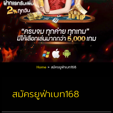
Home
»
สมัครยูฟ่าเบท168
สมัครยูฟ่าเบท168