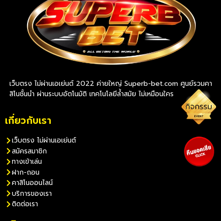
เว็บตรง ไม่ผ่านเอเย่นต์ 2022 ค่ายใหญ่ Superb-bet.com ศูนย์รวมคา
สิโนชั้นนำ ผ่านระบบอัตโนมัติ เทคโนโลยีล้ำสมัย ไม่เหมือนใคร
เกี่ยวกับเรา
เว็บตรง ไม่ผ่านเอเย่นต์
สมัครสมาชิก
ทางเข้าเล่น
ฝาก-ถอน
คาสิโนออนไลน์
บริการของเรา
ติดต่อเรา