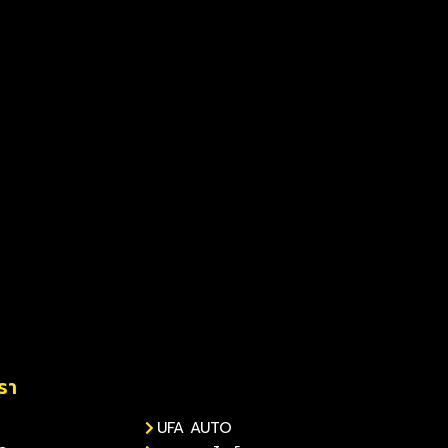
รา
UFA AUTO