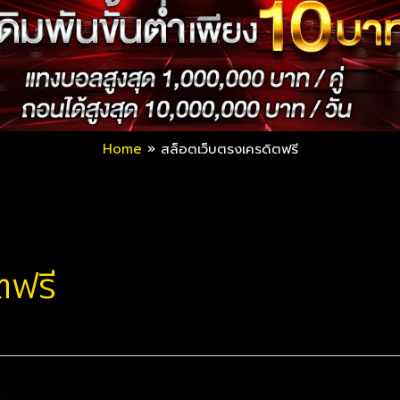
Home
»
สล็อตเว็บตรงเครดิตฟรี
ตฟรี