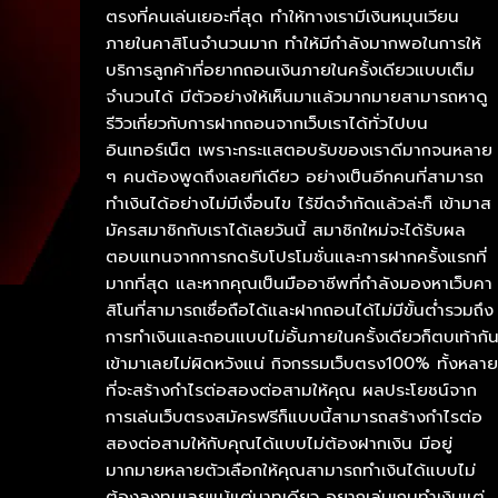
ตรงที่คนเล่นเยอะที่สุด ทำให้ทางเรามีเงินหมุนเวียน
ภายในคาสิโนจำนวนมาก ทำให้มีกำลังมากพอในการให้
บริการลูกค้าที่อยากถอนเงินภายในครั้งเดียวแบบเต็ม
จำนวนได้ มีตัวอย่างให้เห็นมาแล้วมากมายสามารถหาดู
รีวิวเกี่ยวกับการฝากถอนจากเว็บเราได้ทั่วไปบน
อินเทอร์เน็ต เพราะกระแสตอบรับของเราดีมากจนหลาย
ๆ คนต้องพูดถึงเลยทีเดียว อย่างเป็นอีกคนที่สามารถ
ทำเงินได้อย่างไม่มีเงื่อนไข ไร้ขีดจำกัดแล้วล่ะก็ เข้ามาส
มัครสมาชิกกับเราได้เลยวันนี้ สมาชิกใหม่จะได้รับผล
ตอบแทนจากการกดรับโปรโมชั่นและการฝากครั้งแรกที่
มากที่สุด และหากคุณเป็นมืออาชีพที่กำลังมองหาเว็บคา
สิโนที่สามารถเชื่อถือได้และฝากถอนได้ไม่มีขั้นต่ำรวมถึง
การทำเงินและถอนแบบไม่อั้นภายในครั้งเดียวก็ตบเท้ากั
เข้ามาเลยไม่ผิดหวังแน่ กิจกรรมเว็บตรง100% ทั้งหลาย
ที่จะสร้างกำไรต่อสองต่อสามให้คุณ ผลประโยชน์จาก
การเล่นเว็บตรงสมัครฟรีก็แบบนี้สามารถสร้างกำไรต่อ
สองต่อสามให้กับคุณได้แบบไม่ต้องฝากเงิน มีอยู่
มากมายหลายตัวเลือกให้คุณสามารถทำเงินได้แบบไม่
ต้องลงทุนเลยแม้แต่บาทเดียว อยากเล่นเกมทำเงินแต่