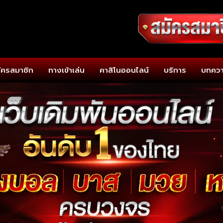
ัครสมาชิก
ทางเข้าเล่น
คาสิโนออนไลน์
บริการ
บทคว