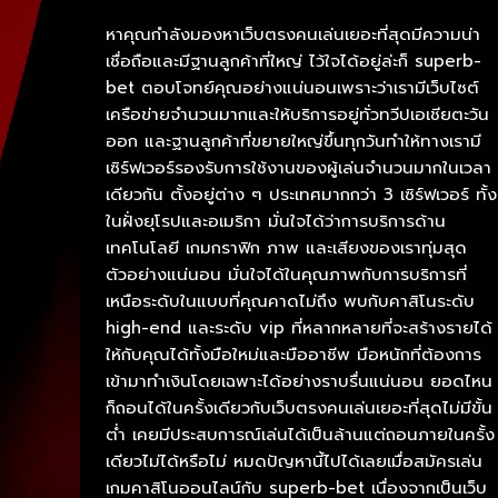
หาคุณกำลังมองหาเว็บตรงคนเล่นเยอะที่สุดมีความน่า
เชื่อถือและมีฐานลูกค้าที่ใหญ่ ไว้ใจได้อยู่ล่ะก็ superb-
bet ตอบโจทย์คุณอย่างแน่นอนเพราะว่าเรามีเว็บไซต์
เครือข่ายจำนวนมากและให้บริการอยู่ทั่วทวีปเอเชียตะวัน
ออก และฐานลูกค้าที่ขยายใหญ่ขึ้นทุกวันทำให้ทางเรามี
เซิร์ฟเวอร์รองรับการใช้งานของผู้เล่นจำนวนมากในเวลา
เดียวกัน ตั้งอยู่ต่าง ๆ ประเทศมากกว่า 3 เซิร์ฟเวอร์ ทั้ง
ในฝั่งยุโรปและอเมริกา มั่นใจได้ว่าการบริการด้าน
เทคโนโลยี เกมกราฟิก ภาพ และเสียงของเราทุ่มสุด
ตัวอย่างแน่นอน มั่นใจได้ในคุณภาพกับการบริการที่
เหนือระดับในแบบที่คุณคาดไม่ถึง พบกับคาสิโนระดับ
high-end และระดับ vip ที่หลากหลายที่จะสร้างรายได้
ให้กับคุณได้ทั้งมือใหม่และมืออาชีพ มือหนักที่ต้องการ
เข้ามาทำเงินโดยเฉพาะได้อย่างราบรื่นแน่นอน ยอดไหน
ก็ถอนได้ในครั้งเดียวกับเว็บตรงคนเล่นเยอะที่สุดไม่มีขั้น
ต่ำ เคยมีประสบการณ์เล่นได้เป็นล้านแต่ถอนภายในครั้ง
เดียวไม่ได้หรือไม่ หมดปัญหานี้ไปได้เลยเมื่อสมัครเล่น
เกมคาสิโนออนไลน์กับ superb-bet เนื่องจากเป็นเว็บ