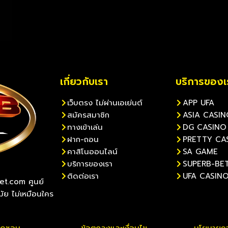
เกี่ยวกับเรา
บริการของเ
เว็บตรง ไม่ผ่านเอเย่นต์
APP UFA
สมัครสมาชิก
ASIA CASIN
ทางเข้าเล่น
DG CASINO
ฝาก-ถอน
PRETTY CA
คาสิโนออนไลน์
SA GAME
บริการของเรา
SUPERB-BE
ติดต่อเรา
UFA CASIN
et.com ศูนย์
มัย ไม่เหมือนใคร
ิดชอบ
ข้อตกลงและเงื่อนไข
นโยบายคว