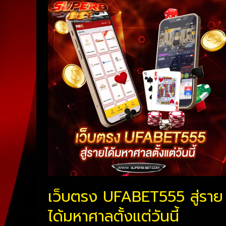
เว็บตรง UFABET555 สู่ราย
ได้มหาศาลตั้งแต่วันนี้