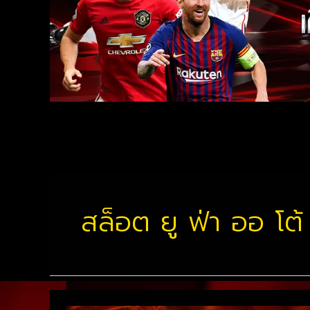
สล็อต ยู ฟ่า ออ โต้