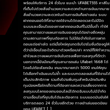
พร้อมให้บริการ 24 ชั่วโมง แนะนำ UFABET555 คาสิโน
ที่เต็มไปด้วยสิ่งอำนวยความสะดวกด้านการเงินมากมาย
สิ่งอำนวยความสะดวกในด้านการเงินก็อย่างเช่น ระบบ
ฝากถอนออโต้ที่สามารถใช้งานได้ตลอดเวลาไม่มีปิด
ระบบและเงื่อนไขของการฝากถอนเงินที่ไม่มีขั้นต่ำ ทำให้
คุณสามารถวางแผนการเงินของคุณได้อย่างยืดหยุ่น
ตามสถานภาพที่คุณต้องการ ไม่มีข้อจำกัดในการฝาก
ถอนแต่อย่างใด แต่เมื่อไหร่คุณกดรับโปรโมชั่นต้องดูให้
ดีว่ามีเงื่อนไขอะไรติดมาด้วยหรือเปล่า หากมีก็ให้ทำควา
เข้าใจและวางแผนการเงินในตรงเพื่อการลงทุนที่ดีกว่า
นอกจากนี้ยังมีเกมที่คุณสามารถเล่น Ufabet 1668 ได้
โดยไม่ต้องโยกเงิน เกมมากมายกว่า 5000 เกมให้คุณ
ได้เลือกทำเงินแบบไม่ซ้ำ และระบบทดลองเล่นที่ใช้งานได
เต็มประสิทธิภาพ รวมถึงโปรเพิ่มทุนสำหรับนักเดิมพัน
ทุนน้อยหรือใครก็ตามที่ต้องการลดความเสี่ยงจากการ
ลงทุนบนโลกของเกมออนไลน์ได้กดรับแบบไม่มีจำกัด
ตามเงื่อนไขที่คุณรับได้และต้องการ ระบบแอดมินยังให้
บริการตลอด 24 ชั่วโมงอีกด้วย ทางเข้าเล่นยอดนิยม
ของ UFABET […]