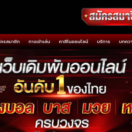
ัครสมาชิก
ทางเข้าเล่น
คาสิโนออนไลน์
บริการ
บทคว