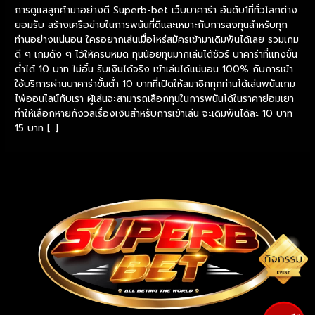
การดูแลลูกค้ามาอย่างดี Superb-bet เว็บบาคาร่า อันดับ1ที่ทั่วโลกต่าง
ยอมรับ สร้างเครือข่ายในการพนันที่ดีและเหมาะกับการลงทุนสำหรับทุก
ท่านอย่างแน่นอน ใครอยากเล่นเมื่อไหร่สมัครเข้ามาเดิมพันได้เลย รวมเกม
ดี ๆ เกมดัง ๆ ไว้ให้ครบหมด ทุนน้อยทุนมากเล่นได้ชัวร์ บาคาร่าที่แทงขั้น
ต่ำได้ 10 บาท ไม่อั้น รับเงินได้จริง เข้าเล่นได้แน่นอน 100% กับการเข้า
ใช้บริการผ่านบาคาร่าขั้นต่ำ 10 บาทที่เปิดให้สมาชิกทุกท่านได้เล่นพนันเกม
ไพ่ออนไลน์กับเรา ผู้เล่นจะสามารถเลือกทุนในการพนันได้ในราคาย่อมเยา
ทำให้เลือกหายกังวลเรื่องเงินสำหรับการเข้าเล่น จะเดิมพันได้ละ 10 บาท
15 บาท […]
Read More »