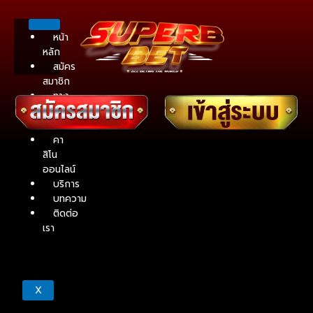
หน้า
หลัก
สมัคร
สมาชิก
ทาง
เข้า
เล่น
คา
สิโน
ออนไลน์
บริการ
บทความ
ติดต่อ
เรา
X