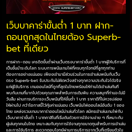
เว็บบาคาร่าขั้นต่ำ 1 บาท ฝาก-
ถอนถูกสุดในไทยต้อง Superb-
bet ที่เดียว
การฝาก–ถอน เครดิตขั้นต่ำผ่านเว็บตรงบาคาร่าขั้นต่ำ 1 บาทผู้ให้บริการที่
เป็นชั้นนำระดับโลก ระบบการพนันเกมไพ่ที่ครบทุกโจทย์ที่ลูกทุกท่าน
ต้องการอย่างแน่นอน เพียงเข้ามามีส่วนร่วมในการเข้าเล่นพนันกับเว็บ
ตรง Superb-bet รับประกันไม่ผิดหวังสร้างทุกความประทับใจได้จริง
แก่ผู้ใช้บริการ เกมออนไลน์ที่ถูกที่สุดในไทยพร้อมให้ท่านได้เข้าเล่นทันที
พบกับเกมที่มากไปด้วยคุณภาพสำหรับการเดิมพัน ความสนุกที่ท่านจะไม่มี
วันลืม ผ่านการบริการจะเว็บพนันที่ให้ขั้นต่ำ 1 บาท ราคาดีที่ไม่ควรปล่อย
ให้ผ่านไป คว้าโอกาสนี้ไว้คุ้มค่าแน่นอน เว็บพนันไพ่ออนไลน์อันดับ 1 ของ
ไทย แหล่งรวมเกมบาคาร่าออนไลน์น่าเล่นทั่วโลก สมัครเข้าเล่นเกมไพ่กับ
เว็บบาคาร่าขั้นต่ำ 1 บาทคาสิโนที่เริ่มต้นด้วยการใช้งานง่าย ๆ ที่เหมาะกับ
ผู้เล่นทุกคนในไทย เหมาะสมกับทุกการใช้งานทุกขนาดทุนสำหรับการเข้าเล่น
และการใช้บริการ สะดวกตอบโจทย์ผ่านการบริการจากเว็บที่เตรียมตัวใน