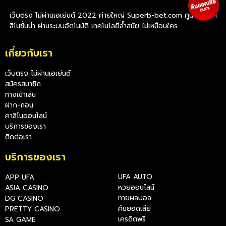
เว็บตรง ไม่ผ่านเอเย่นต์ 2022 ค่ายใหญ่ Superb-bet.com ศูนย์รวมคา
สิโนชั้นนำ ผ่านระบบอัตโนมัติ เทคโนโลยีล้ำสมัย ไม่เหมือนใคร
เกี่ยวกับเรา
เว็บตรง ไม่ผ่านเอเย่นต์
สมัครสมาชิก
ทางเข้าเล่น
ฝาก-ถอน
คาสิโนออนไลน์
บริการของเรา
ติดต่อเรา
บริการของเรา
UFA AUTO
APP UFA
หวยออนไลน์
ASIA CASINO
ทายผลบอล
DG CASINO
คืนยอดเสีย
PRETTY CASINO
เครดิตฟรี
SA GAME