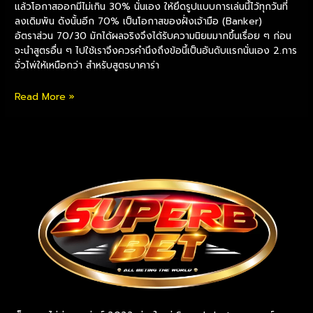
แล้วโอกาสออกมีไม่เกิน 30% นั่นเอง ให้ยึดรูปแบบการเล่นนี้ไว้ทุกวันที่
ลงเดิมพัน ดังนั้นอีก 70% เป็นโอกาสของฝั่งเจ้ามือ (Banker)
อัตราส่วน 70/30 มักได้ผลจริงจึงได้รับความนิยมมากขึ้นเรื่อย ๆ ก่อน
จะนำสูตรอื่น ๆ ไปใช้เราจึงควรคำนึงถึงข้อนี้เป็นอันดับแรกนั่นเอง 2.การ
จั่วไพ่ให้เหนือกว่า สำหรับสูตรบาคาร่า
Read More »
1
2
Next
→