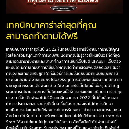
เทคนิคบาคาร่าล่าสุดที่คุณ
สามารถทำตามได้ฟรี
เทคนิคบาคาร่าล่าสุดในปี 2022 ในตอนนี้มีวิธีการใช้งานมากมายให้คุณ
ได้เลือกร่วมสนุกแต่ทำการเดิมพัน แต่ถ้าคุณไม่รู้ว่าวิธีไหนเป็นวิธีที่ดีที่สุด
สามารถเข้ามาใช้งานและเข้ามาศึกษาการเล่นที่เว็บไซต์ UFABET เว็บตรง
แห่งนี้ได้ มีค่ายเกมบาคาร่าชั้นนำให้คุณได้ทำการเดิมพันตลอดเวลา ไม่ว่า
คุณจะเล่นเกมโดยใช้สูตรใดที่นี่มีวิธีการและขั้นตอนบอกแบบละเอียดรับ
ประกันใช้งานได้ง่ายแถมยังได้ผลจริงทุกการเดิมพันแน่นอน เทคนิคบาคา
ร่าล่าสุดสำหรับนักเดิมพันที่เข้ามาใช้งานภายในเว็บไซต์นี้ เมื่อคุณได้เข้าสู่
ระบบการใช้งานช่องทางเว็บไซต์แห่งนี้วิธีการเล่นและเทคนิคบาคาร่าล่าสุด
ต่าง ๆ ที่นักเดิมพันจะได้ใช้เป็นเทคนิคบาคาร่า 2022 ที่ได้คัดเลือกและ
ทำการประมวลผลมาอย่างดีเยี่ยม ซึ่งทีมงานของเราได้ทำการศึกษา
เทคนิคการเล่นแถมยังมีช่องทางในการรับชมการถ่ายทอดสดการเล่นเกม
อีกด้วย ทำให้คุณสามารถรับชมและเล่นตามได้ทันทีทำตามแบบ step ต่อ
Step ใช้งานได้แบบไม่ยุ่งยากไม่เสียเวลา อีกทั้งยังมีเค้าไพ่แบบใหม่ที่
คิดค้นขึ้นมาในช่องทาง Superb-bet แห่งนี้โดยเฉพาะหักนักเดิมพันได้