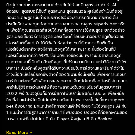
มีอยู่มากมายหลากหลายแบบด้วยกันไม่ว่าจะเป็นสูตร บา ค่า ร่า AI
อัจฉริยะ สูตรเปอร์เซ็นต์ สูตรสแกน สูตรแมนวล ผู้เล่นจึงจำเป็นต้องรู้
ก่อนว่าแต่ละสูตรนั้นทำงานอย่างไรจึงจะสามารถใช้งานได้อย่างเต็ม
ประสิทธิภาพและถูกต้องตามความสามารถของสูตร superb-bet จริง
ๆ เพื่อให้คุณสามารถทำเงินได้มากที่สุดจากการใช้งานสูตร ยกตัวอย่าง
สูตรเปอร์เซ็นต์วิธีการดูสูตรเปอร์เซ็นต์ก็คือบนหน้าจอปรากฏเป็นตัวเลข
เปอร์เซ็นต์ตั้งแต่ 0-100% ในช่องต่าง ๆ ที่ต้องการเดิมพันยิ่ง
เปอร์เซ็นต์มากก็จะยิ่งมีสิทธิ์แทงถูกได้มาก เพราะฉะนั้นช่องไหนที่มี
เปอร์เซ็นต์มากกว่า 90% ขึ้นไปให้แทงช่องนั้น เพราะมีโอกาสแทงถูก
มากกว่าแบบนี้เป็นต้น อีกหนึ่งสูตรที่ได้รับความนิยม แนะนำวิธีอ่านเค้าไพ่
บาคาร่า เป็นอีกหนึ่งสูตรที่ได้รับความนิยมในการใช้งานและเรียกได้ว่าไม่
ว่าจะมือใหม่หรือมืออาชีพต่างก็ต้องใช้งานสิ่งนี้ให้เป็น เพื่อให้การแทงบา
คาร่าในแต่ละครั้งมีหลักการและลดความเสี่ยงได้มากที่สุด ใครที่เล่นเกมบา
คาร่าไม่รู้วิธีการอ่านเค้าไพ่ถือว่าพลาดแต่ในขณะเดียวกันสูตรบาคาร่า
2022 ฟรี ในปัจจุบันก็มีการนำเค้าไพ่เหล่านี้มาใช้กับระบบ ai เพื่อให้มือ
ใหม่ที่อ่านเค้าไพ่ไม่เป็นได้มาใช้งานกันแล้ว เพราะฉะนั้นวันนี้ทาง superb-
bet จึงอยากจะมาแนะนำหลักการอ่านเค้าไพ่ก่อนจะไปใช้งานสูตร Ai กัน
1. แนะนำการใช้สูตรบาคาร่าอ่านเค้าไพ่ปิงปอง ปิงปองก็คือลักษณะของ
การออกไพ่ที่สลับไปมา P คือ Player ฝั่งผู้เล่น B คือ Banker
Read More »