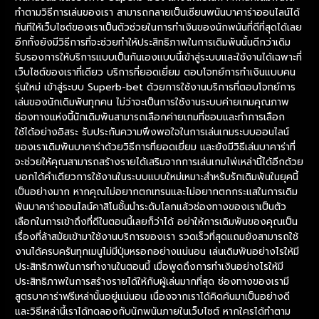
ทำตามวิธีการเล่นของเรา สามารถกลายเป็นเซียนพนันบาคาร่าออนไลน์ได้
ทันทีให้เว็บไซต์ของเราเป็นตัวช่วยในการทำเงินของนักพนันที่ดีที่สุดได้เลย
อีกทั้งยังมีวิธีการที่จะช่วยทำให้ประสิทธิภาพในการเดิมพันนั้นดีกว่าเดิม
รับรองการให้บริการแบบเป็นกันเองแบบนี้เข้าสู่ระบบและใช้งานได้เฉพาะที่
เว็บไซต์ของเราที่เดียว บริการที่ยอดเยี่ยม ตอบโจทย์การทำเงินแบบคน
รุ่นใหม่ เข้าสู่ระบบ Superb-bet ด้วยการใช้งานบริการที่ตอบโจทย์การ
เล่นของนักเดิมพันทุกคน ไม่ว่าจะเป็นการใช้งานระบบค่ายเกมคุณภาพ
ช่องทางแห่งนี้นักเดิมพันสามารถเลือกค่ายเกมที่ชอบและทำการเลือก
ใช้ได้อย่างอิสระ รับประกันความพึงพอใจในการเล่นเกมระบบออนไลน์
ของเราเดิมพันบาคาร่าด้วยวิธีการที่ยอดเยี่ยม และยังมีวิธีเล่นบาคาร่าที่
จะช่วยให้คุณสามารถสร้างรายได้เสริมจากการเล่นเกมไพ่เหล่านี้ได้อีกด้วย
บอกได้คำเดียวการใช้งานในระบบแบบใหม่เหมาะสำหรับรักเดิมพันในยุคนี้
เป็นอย่างมาก หากคุณไม่อยากตกเทรนและไม่อยากตกกระแสในการเดิม
พันบาคาร่าออนไลน์คาสิโนชั้นนำระดับโลกแล้วช่องทางของเราเป็นตัว
เลือกในการเข้าถึงที่ดีในตอนนี้เลยก็ว่าได้ อย่าให้การเดิมพันของคุณเป็น
เรื่องที่ล้าสมัยเข้ามาใช้งานบริการของเรา รวดเร็วที่สุดแถมยังสามารถใช้
งานได้ครบครันทุกเมนูไม่มีปุ่มหรอกอย่างแน่นอน เล่นเดิมพันอย่างไรให้มี
ประสิทธิภาพในการทำงานในตอนนี้ เมื่อพูดถึงการทำเงินอย่างไรให้มี
ประสิทธิภาพในการสร้างรายได้ให้กับผู้เล่นมากที่สุด ช่องทางของเรามี
สูตรบาคาร่าฟรีเหล่านั้นอยู่แน่นอน เนื่องจากเราได้คิดค้นมาเป็นอย่างดี
และวิธีเหล่านี้เราได้ทดลองกับนักพนันภายในเว็บไซต์ หากใครได้ทำตาม