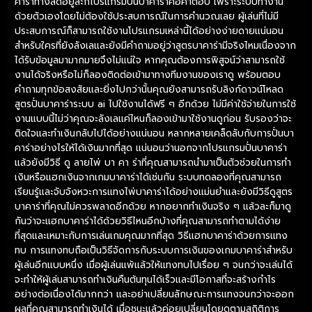
คาร่าทางลัดอยู่ละก็โปรแกรมปั่นบาคาร่าคือคำตอบ เพราะระบบทำงาน
ด้วยตัวเองโดยไม่ต้องใช้ประสบการณ์ในการคำนวณเลย ผู้เล่นที่ไม่มี
ประสบการณ์ก็สามารถใช้งานโปรแกรมเหล่านี้ได้อย่างง่ายดายแน่นอน
สำหรับใครที่ยังลังเลและยังมีคำถามอยู่ว่าสูตรบาคาร่ามีจริงไหมเนื่องจาก
ได้รับข้อมูลมามากมายจึงไม่แน่ใจ หากคุณต้องการพิสูจน์ว่าสามารถใช้
งานได้จริงหรือไม่ก็ลองติดต่อเข้ามาทางทีมงานของเราดู พร้อมตอบ
คำถามทุกข้อสงสัยและยิ่งไปกว่านั้นคุณยังสามารถรับลิงก์ดาวน์โหลด
สูตรปั่นบาคาร่าระบบ ai ไปใช้งานได้ฟรี ๆ อีกด้วย ไม่มีค่าใช้จ่ายในการใช้
งานแบบนี้ไม่ว่าคุณจะลังเลแค่ไหนก็ลองเข้ามาใช้งานดูก่อน รับรองว่าจะ
ติดใจและทำเงินกลับไปได้อย่างแน่นอน หลากหลายเคล็ดลับกับการปั่นบา
คาร่าอย่างไรให้ได้เงินมากที่สุด แน่นอนว่านอกจากโปรแกรมปั่นบาคาร่า
แล้วยังมีวิธี ดู ลายไพ่ บา คา ร่าที่คุณสามารถนำมาเป็นตัวช่วยในการทำ
เงินหรือแฮกเงินจากเกมบาคาร่าได้เช่นกัน ระบบทดลองที่คุณสามารถ
เรียนรู้และจับจังหวะการแทงไพ่บาคาร่าได้อย่างแม่นยำและยังมีวิธีดูสูตร
บาคาร่าที่คุณไม่ควรพลาดอีกด้วย หากอยากทำเงินจริง ๆ แล้วละก็มาดู
กันว่าจะแฮกบาคาร่าได้ด้วยวิธีไหนอีกบ้างที่คุณสามารถทำตามได้ง่าย
ที่สุดและเหมาะกับการเล่นเกมคุณมากที่สุด วิธีแฮกบาคาร่าด้วยการแทง
ทบ การแทงทบถือเป็นวิธีจัดการกับระบบการเงินของเกมบาคาร่าสำหรับ
ผู้เล่นอีกแบบหนึ่ง เมื่อผู้เล่นแพ้แล้วให้แทงทบไปเรื่อย ๆ จนกว่าจะเล่นได้
จะทำให้ผู้เล่นสามารถทำเงินคืนต้นทุนได้เร็วและมีโอกาสที่จะสร้างกำไร
อย่างต่อเนื่องได้มากกว่า และอย่าเปลี่ยนลักษณะการแทงจนกว่าจะออก
ผลที่คุณสามารถทำเงินได้ เมื่อชนะแล้วค่อยเปลี่ยนโดยดูตามสถิติการ