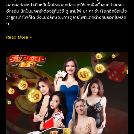
ออกผลก่อนหน้าเป็นหลักฝั่งไหนออกบ่อยสุดให้แทงฝั่งนั้นจนกว่าจะชนะ
อีกรอบ นักปั่นบาคาร่าต้องรู้กับวิธี ดู ลายไพ่ บา คา ร่า เรียกอีกชื่อหนึ่ง
ว่าสูตรเค้าไพ่ก็ได้ ซึ่งแบ่งลักษณะการดูลายไพ่ที่แตกต่างกันออกไปหลัก
ๆ
Read More »