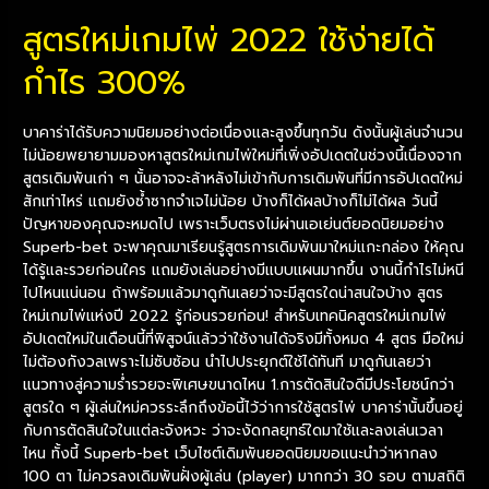
สูตรใหม่เกมไพ่ 2022 ใช้ง่ายได้
กำไร 300%
บาคาร่าได้รับความนิยมอย่างต่อเนื่องและสูงขึ้นทุกวัน ดังนั้นผู้เล่นจำนวน
ไม่น้อยพยายามมองหาสูตรใหม่เกมไพ่ใหม่ที่เพิ่งอัปเดตในช่วงนี้เนื่องจาก
สูตรเดิมพันเก่า ๆ นั้นอาจจะล้าหลังไม่เข้ากับการเดิมพันที่มีการอัปเดตใหม่
สักเท่าไหร่ แถมยังซ้ำซากจำเจไม่น้อย บ้างก็ได้ผลบ้างก็ไม่ได้ผล วันนี้
ปัญหาของคุณจะหมดไป เพราะเว็บตรงไม่ผ่านเอเย่นต์ยอดนิยมอย่าง
Superb-bet จะพาคุณมาเรียนรู้สูตรการเดิมพันมาใหม่แกะกล่อง ให้คุณ
ได้รู้และรวยก่อนใคร แถมยังเล่นอย่างมีแบบแผนมากขึ้น งานนี้กำไรไม่หนี
ไปไหนแน่นอน ถ้าพร้อมแล้วมาดูกันเลยว่าจะมีสูตรใดน่าสนใจบ้าง สูตร
ใหม่เกมไพ่แห่งปี 2022 รู้ก่อนรวยก่อน! สำหรับเทคนิคสูตรใหม่เกมไพ่
อัปเดตใหม่ในเดือนนี้ที่พิสูจน์แล้วว่าใช้งานได้จริงมีทั้งหมด 4 สูตร มือใหม่
ไม่ต้องกังวลเพราะไม่ซับซ้อน นำไปประยุกต์ใช้ได้ทันที มาดูกันเลยว่า
แนวทางสู่ความร่ำรวยจะพิเศษขนาดไหน 1.การตัดสินใจดีมีประโยชน์กว่า
สูตรใด ๆ ผู้เล่นใหม่ควรระลึกถึงข้อนี้ไว้ว่าการใช้สูตรไพ่ บาคาร่านั้นขึ้นอยู่
กับการตัดสินใจในแต่ละจังหวะ ว่าจะงัดกลยุทธ์ใดมาใช้และลงเล่นเวลา
ไหน ทั้งนี้ Superb-bet เว็บไซต์เดิมพันยอดนิยมขอแนะนำว่าหากลง
100 ตา ไม่ควรลงเดิมพันฝั่งผู้เล่น (player) มากกว่า 30 รอบ ตามสถิติ