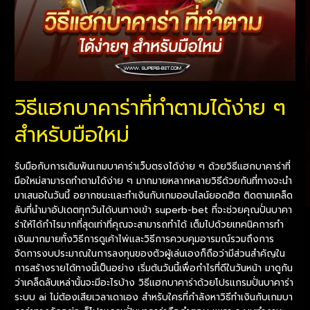
วิธีแฮกบาคาร่าที่ทำตามได้ง่าย ๆ
สำหรับมือใหม่
รับมือกับการเดิมพันเกมบาคาร่าเว็บตรงได้ง่าย ๆ ด้วยวิธีแฮกบาคาร่าที่
มือใหม่สามารถทำตามได้ง่าย ๆ มากมายหลากหลายวิธีด้วยกันที่ทางจะนำ
มาเสนอในวันนี้ อยากชนะและทำเงินกับเกมออนไลน์ยอดฮิต ติดตามเคล็ด
ลับที่นำมาอัปเดตทุกวันได้บนทางเข้า superb-bet ที่จะช่วยคุณปั่นบาคา
ร่าให้ได้กำไรมากที่สุดเท่าที่คุณจะสามารถทำได้ เต็มไปด้วยเทคนิคการทำ
เงินมากมายทั้งวิธีการดูเค้าไพ่และวิธีการควบคุมอารมณ์รวมถึงการ
จัดการงบประมาณในการลงทุนของตัวผู้เล่นเองก็ถือว่ามีส่วนสำคัญใน
การสร้างรายได้ทางนี้เป็นอย่าง เริ่มต้นวันนี้เพื่อกำไรที่ดีในวันหน้า มาดูกัน
ว่าเคล็ดลับเหล่านั้นจะมีอะไรบ้าง วิธีแฮกบาคาร่าด้วยโปรแกรมปั่นบาคาร่า
ระบบ ai ไม่ต้องเสียเวลาเดาเอง สำหรับใครที่กำลังหาวิธีทำเงินกับเกมบา