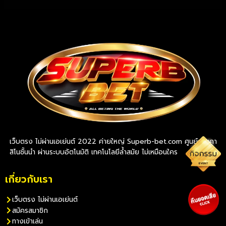
Read More »
เว็บตรง ไม่ผ่านเอเย่นต์ 2022 ค่ายใหญ่ Superb-bet.com ศูนย์รวมคา
สิโนชั้นนำ ผ่านระบบอัตโนมัติ เทคโนโลยีล้ำสมัย ไม่เหมือนใคร
เกี่ยวกับเรา
เว็บตรง ไม่ผ่านเอเย่นต์
สมัครสมาชิก
ทางเข้าเล่น