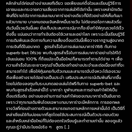
หลักล้านได้ค่อนข้างง่ายเลยทีเดียว ขอเพียงแค่ตั้งใจและเรียนรู้วิธีการ
เอาชนะและกระจายความเสี่ยงจากการเล่นให้ได้เท่านั้น เพราะเหล่านักเดิม
พันที่มีรายได้จากการเล่นเกมบาคาร่าอย่างเดียวก็มีตัวอย่างให้เห็นกันมา
แล้วมากมาย บางคนถอนเงินหลักหมื่นรายวัน ไม่ต้องรอโอกาสแล้วเริ่ม
ต้นวันนี้รวยวันนี้เลย ยิ่งเก็บประสบการณ์มากก็จะยิ่งทำให้คุณรวยได้เร็ว
ยิ่งขึ้น แน่นอนว่าการทำเงินต้องใช้เวลาและอย่าโลภ เพราะฉะนั้นเรียนรู้วิธี
การเดิมพันและจัดการกับความเสี่ยงตั้งแต่วันนี้เพื่อวางรากฐานสู่อนาคต
การเงินที่ดีในอนาคต สูตรสำเร็จในการเล่นเกมบาคาร่า168 กับทาง
superb-bet ให้รวย พบกับสูตรสำเร็จในการเล่นบาคาร่าอย่างไรให้ได้
เงินแน่นอน 100% ที่ถึงแม้จะเป็นมือใหม่ก็สามารถทำตามได้ง่าย ๆ เพื่อ
ความสำเร็จในระยะยาวคุณจำเป็นต้องทำอย่างประจำและต่อเนื่องเท่าที่จะ
สามารถทำได้ เพื่อให้คุ้นเคยกับตัวเกมและสามารถจับจังหวะได้เองรวม
ถึงเพื่อสร้างรายได้อย่างเป็นประจำ เสริมประสบการณ์เดิมพันที่มากขึ้น
โดยไม่ต้องลงทุนกับระบบทดลองเล่นได้ฟรีกับทาง superb-bet และ
พบกับสูตรสำเร็จเหล่านี้ได้ บาคาร่า ยูฟ่าเบทและการอ่านเค้าไพ่ให้เป็น
ตั้งแต่เริ่มต้น อย่างมองข้ามการอ่านเค้าไพ่ของเกมบาคาร่าเป็นอันขาด
เพราะว่าทุกเกมเดิมพันโดยเฉพาะเกมบาคาร่าจะมีหลักการ การออกผล
รางวัลที่ค่อนข้างตายตัวและสามารถแทงตามหลักการเหล่านั้นได้ เป็นวิธีที่
เหล่าเซียนใช้กันบ่อยมากที่สุดโดยใช้ประสบการณ์เป็นตัวประกอบด้วย
และสำหรับเหล่ามือใหม่ก็ไม่ต้องตกใจเรียนรู้และทำตามเท่านั้น ลองดูแล้ว
คุณจะรู้ว่ามีประโยชน์จริง ๆ สูตร […]