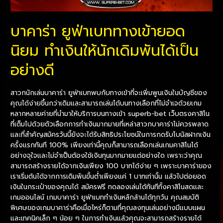
บาคาร่า ยูฟ่าเบททางเข้ายอด
นิยม ทำเงินให้นักเดิมพันได้เป็น
อย่างดี
สาวกนักเล่นบาคาร่า ยูฟ่าเบทพบกับทางเข้าที่จะเพิ่มพูนเงินในบัญชีของ
คุณได้ง่ายขึ้นกว่าเดิมและสามารถเล่นได้บนทางเลือกที่ไม่จำเจด้วยเกม
หลากหลายค่ายที่นำมาให้บริการบนทางเข้า superb-bet เว็บตรงคาสิโน
ที่เต็มไปด้วยตัวเลือกการทำเงินมากมายที่เหล่าสาวกบาคาร่าไม่ควรพลาด
และที่สำคัญสมัครวันนี้ยังจะได้รับสิทธิประโยชน์ในการกดรับโบนัสฝากเงิน
ครั้งแรกทันที 100% เพียงเท่านี้คุณก็สามารถเลือกเล่นเกมคาสิโนได้
อย่างจุใจและไม่จำเป็นต้องใช้เงินทุนมากมายแต่อย่างใด เพราะว่าคุณ
สามารถสร้างรายได้จากเงินเพียง 100 บาทได้ง่าย ๆ เพราะบาคาร่าของ
เราเริ่มต้นได้จากการเดิมพันขั้นต่ำเพียงแค่ 1 บาทเท่านั้น แล้วไปต่อยอด
เงินในกระเป๋าของคุณได้ สมัครฟรี ทดลองเล่นได้ทันทีทั้งคาสิโนสดและ
เกมออนไลน์ เกมบาคาร่า ยูฟ่าเบททำเงินหลักล้านได้ทุกวัน คุณสมบัติ
พิเศษของเกมบาคาร่าคือเมื่อไหร่ก็ตามที่คุณลงทุนเล่นอย่างมีแบบแผน
และเทคนิคเล็ก ๆ น้อย ๆ ในการทำเงินแล้วคุณจะสามารถสร้างรายได้