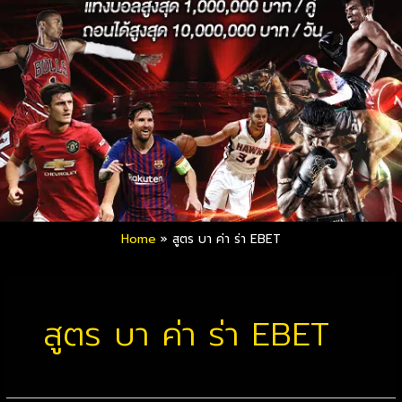
Home
»
สูตร บา ค่า ร่า EBET
สูตร บา ค่า ร่า EBET