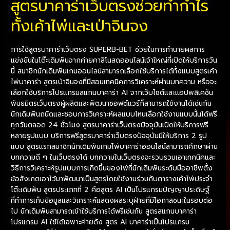
สูตรบาคาร่าเว็บตรงช่วยทำกำไร
ทั้งเค้าไพ่และเป่าจินจง
การใช้สูตรบาคาร่าเว็บตรง SUPERB-BET ช่วยในการทำนายผลการ
แข่งขันในโต๊ะเดิมพันจากค่ายคาสิโนสดออนไลน์เจ้าใหญ่ที่เปิดให้บริการวัน
นี้ สมาชิกนักเดิมพันเกมออนไลน์สามารถเลือกใช้บริการได้ทั้งแบบสูตรเค้า
ไพ่บาคาร่า สูตรเป่าจินจงที่มีสอนเทคนิคการวิเคราะห์ผ่านบทความ หรือจะ
เลือกใช้บริการโปรแกรมสแกนบาคาร่า AI จากเว็บไซต์และแอปพลิเคชัน
พันธมิตรเว็บตรงผู้ผลิตและพัฒนาซอฟต์แวร์ก็สามารถใช้งานได้เช่นกัน
นักเดิมพันถนัดและชอบการวิเคราะห์ผลแบบไหนเลือกใช้งานแบบนั้นได้ฟรี
ทุกวันตลอด 24 ชั่วโมง สูตรบาคาร่าเว็บตรงปัจจุบันเปิดให้บริการฟรี
หลายรูปแบบ บริการฟรีสูตรบาคาร่าเว็บตรงปัจจุบันมีให้บริการ 2 รูป
แบบ สูตรแรกสมาชิกนักเดิมพันเกมไพ่บาคาร่าออนไลน์สามารถศึกษาผ่าน
บทความดี ๆ ในเว็บตรงได้ บทความในเว็บตรงจะรวบรวมเอาเทคนิคและ
วิธีการวิเคราะห์รูปแบบการเกิดขึ้นของไพ่ที่นักเดิมพันระดับมืออาชีพตั้ง
ข้อสังเกตเอาไว้มาพัฒนาเป็นสูตรโดยใช้งานร่วมกับตารางเค้าไพ่ประจำ
โต๊ะเดิมพัน สูตรประเภทที่ 2 คือสูตร AI เป็นโปรแกรมปัญญาประดิษฐ์
ที่ทำการเก็บข้อมูลและวิเคราะห์แสดงผลระบุฝ่ายที่มีโอกาสชนะในรอบต่อ
ไป นักเดิมพันสามารถเข้าใช้บริการได้ฟรีเช่นกัน สูตรสแกนบาคาร่า
โปรแกรม AI ใช้ได้เฉพาะค่ายดัง สูตร AI บาคาร่าเป็นโปรแกรม