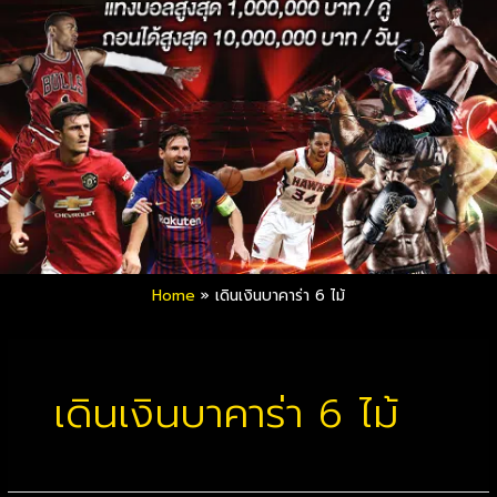
Home
»
เดินเงินบาคาร่า 6 ไม้
เดินเงินบาคาร่า 6 ไม้