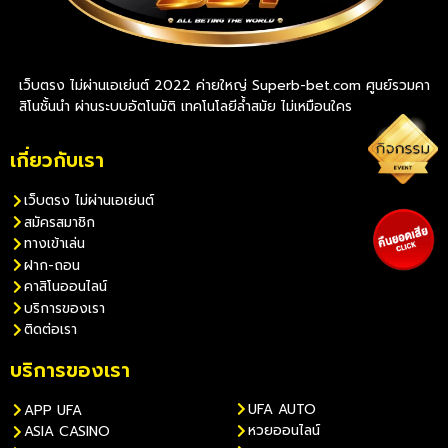
เว็บตรง ไม่ผ่านเอเย่นต์ 2022 ค่ายใหญ่ Superb-bet.com ศูนย์รวมคา
สิโนชั้นนำ ผ่านระบบอัตโนมัติ เทคโนโลยีล้ำสมัย ไม่เหมือนใคร
เกี่ยวกับเรา
เว็บตรง ไม่ผ่านเอเย่นต์
สมัครสมาชิก
ทางเข้าเล่น
ฝาก-ถอน
คาสิโนออนไลน์
บริการของเรา
ติดต่อเรา
บริการของเรา
UFA AUTO
APP UFA
หวยออนไลน์
ASIA CASINO