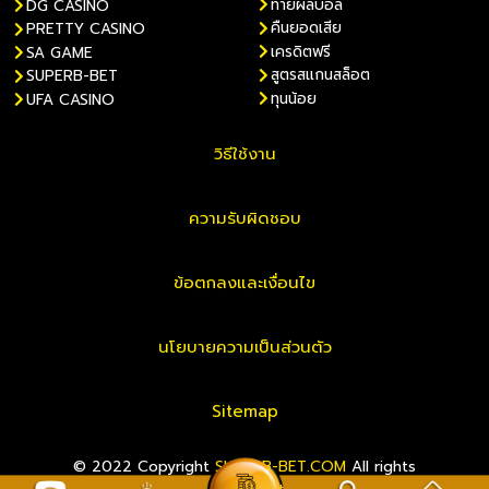
ทายผลบอล
DG CASINO
คืนยอดเสีย
PRETTY CASINO
เครดิตฟรี
SA GAME
สูตรสแกนสล็อต
SUPERB-BET
ทุนน้อย
UFA CASINO
วิธีใช้งาน
ความรับผิดชอบ
ข้อตกลงและเงื่อนไข
นโยบายความเป็นส่วนตัว
Sitemap
© 2022 Copyright
SUPERB-BET.COM
All rights