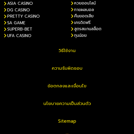
หวยออนไลน์
ASIA CASINO
ทายผลบอล
DG CASINO
คืนยอดเสีย
PRETTY CASINO
เครดิตฟรี
SA GAME
สูตรสแกนสล็อต
SUPERB-BET
ทุนน้อย
UFA CASINO
วิธีใช้งาน
ความรับผิดชอบ
ข้อตกลงและเงื่อนไข
นโยบายความเป็นส่วนตัว
Sitemap