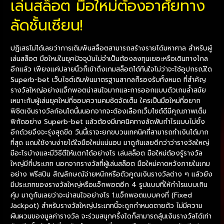
เล่นสล็อต มือใหม่ต้องอาศัยทาง
ลัดชั้นเซียน!
ปฏิเสธไม่ได้เลยว่าการเดิมพันสล็อตสามารถสร้างรายได้มหาศาล สำหรับผู้
เล่นสล็อต มือใหม่ในยุคปัจจุบันไม่จำเป็นต้องลงทุนเยอะหรือเดินทางไกล
อีกแล้ว เพียงแค่ปลายนิ้วก็เข้าถึงเกมสล็อตได้ทันใจไม่ว่าจะใช้อุปกรณ์ใด
Superb-bet เว็บไซต์เดิมพันมาตรฐานสากลก็รองรับทั้งหมด ที่สำคัญ
รางวัลใหญ่อย่างแจ็กพอตน่าสนใจมากและการออกแบบตัวเกมล้ำสมัย
เหมาะกับผู้เล่นยุคใหม่ที่ชอบความคมชัดจัดเต็ม ใครเป็นมือใหม่ที่อยาก
พิชิตเงินรางวัลก้อนโตนั้นนอกจากจะต้องเลือกเว็บไซต์ดีมีคุณภาพเต็ม
พิกัดอย่าง Superb-bet แล้วต้องมีเทคนิคทางลัดฟันกำไรแบบไม่ยั้ง
อีกด้วยจึงจะรุ่งสุดขีด วันนี้เราจะยกขบวนเทคนิคที่สามารถทำเงินได้มาก
ที่สุด แถมใช้งานง่ายได้ใจมือใหม่แน่นอน มาดูกันเลยดีกว่าว่ารางวัลใหญ่
มีอะไรบ้างและมีวิธีตีให้แตกได้อย่างไร เล่นสล็อต มือใหม่ต้องรู้รางวัล
ใหญ่มีกี่ประเภท นอกจากรางวัลที่ผู้เล่นสล็อต มือใหม่คาดหวังภายในเกม
อย่าง ฟรีสปิน สัญลักษณ์จ่ายหนักหรือตัวคูณเงินรางวัลต่าง ๆ แล้วยัง
มีประเภทของรางวัลใหญ่หรือแจ็กพอตอีก 4 รูปแบบที่ให้กำไรแบบเกิน
คุ้ม มาดูกันเลยว่าจะน่าสนใจอย่างไร 1.แจ็กพอตแบบคงที่ (Fixed
Jackpot) สำหรับรางวัลใหญ่ประเภทนี้จะถูกกำหนดตายตัว ไม่มีความ
ผันผวนของมูลค่ารางวัล จะร่วมสนุกครั้งใดก็สามารถลุ้นเงินรางวัลได้เท่า