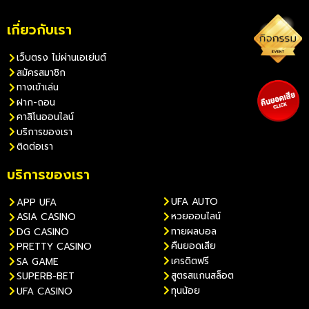
เกี่ยวกับเรา
เว็บตรง ไม่ผ่านเอเย่นต์
สมัครสมาชิก
ทางเข้าเล่น
ฝาก-ถอน
คาสิโนออนไลน์
บริการของเรา
ติดต่อเรา
บริการของเรา
UFA AUTO
APP UFA
หวยออนไลน์
ASIA CASINO
ทายผลบอล
DG CASINO
คืนยอดเสีย
PRETTY CASINO
เครดิตฟรี
SA GAME
สูตรสแกนสล็อต
SUPERB-BET
ทุนน้อย
UFA CASINO