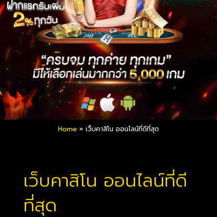
Home
»
เว็บคาสิโน ออนไลน์ที่ดีที่สุด
เว็บคาสิโน ออนไลน์ที่ดี
ที่สุด