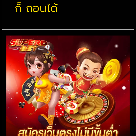
ก็ ถอนได้