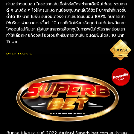
ท่านอย่างแน่นอน ใครอยากเล่นเมื่อไหร่สมัครเข้ามาเดิมพันได้เลย รวมเกม
ดี ๆ เกมดัง ๆ ไว้ให้ครบหมด ทุนน้อยทุนมากเล่นได้ชัวร์ บาคาร่าที่แทงขั้น
ต่ำได้ 10 บาท ไม่อั้น รับเงินได้จริง เข้าเล่นได้แน่นอน 100% กับการเข้า
ใช้บริการผ่านบาคาร่าขั้นต่ำ 10 บาทที่เปิดให้สมาชิกทุกท่านได้เล่นพนันเกม
ไพ่ออนไลน์กับเรา ผู้เล่นจะสามารถเลือกทุนในการพนันได้ในราคาย่อมเยา
ทำให้เลือกหายกังวลเรื่องเงินสำหรับการเข้าเล่น จะเดิมพันได้ละ 10 บาท
15 บาท
Read More »
เว็บตรง ไม่ผ่านเอเย่นต์ 2022 ค่ายใหญ่ Superb-bet.com ศูนย์รวมคา