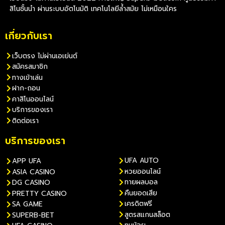
สิโนชั้นนำ ผ่านระบบอัตโนมัติ เทคโนโลยีล้ำสมัย ไม่เหมือนใคร
เกี่ยวกับเรา
เว็บตรง ไม่ผ่านเอเย่นต์
สมัครสมาชิก
ทางเข้าเล่น
ฝาก-ถอน
คาสิโนออนไลน์
บริการของเรา
ติดต่อเรา
บริการของเรา
UFA AUTO
APP UFA
หวยออนไลน์
ASIA CASINO
ทายผลบอล
DG CASINO
คืนยอดเสีย
PRETTY CASINO
เครดิตฟรี
SA GAME
สูตรสแกนสล็อต
SUPERB-BET