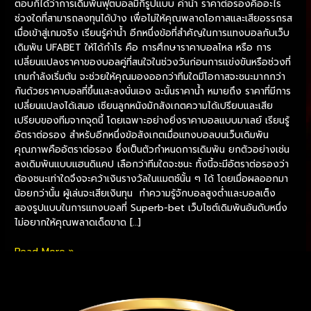
ตอบก็ได้ว่าการเดิมพันฟุตบอลมีกี่รูปแบบ ค่าน้ำ ราคาต่อรองคืออะไร
ช่วงใดที่สามารถลงทุนได้บ้าง เพื่อไม่ให้คุณพลาดโอกาสและเสียอรรถรส
เมื่อเข้าสู่เกมจริง เรียนรู้ค่าน้ำ อีกหนึ่งข้อที่สำคัญในการแทงบอลกับเว็บ
เดิมพัน UFABET ให้ได้กำไร คือ การศึกษาราคาบอลไหล หรือ การ
เปลี่ยนแปลงราคาของบอลคู่ที่สนใจในช่วงวันก่อนการแข่งขันหรือช่วงที่
เกมกำลังเริ่มต้น จะช่วยให้คุณมองออกว่าทีมใดมีโอกาสจะชนะมากกว่า
กันด้วยราคาบอลที่ขึ้นและลงนั่นเอง ฉะนั้นราคาน้ำ หมายถึง ราคาที่มีการ
เปลี่ยนแปลงได้เสมอ เซียนลูกหนังมักสังเกตความได้เปรียบและเสีย
เปรียบของทีมจากจุดนี้ โดยเฉพาะอย่างยิ่งราคาบอลแบบมาเลย์ เรียนรู้
อัตราต่อรอง สำหรับอีกหนึ่งข้อสังเกตเมื่อแทงบอลบนเว็บเดิมพัน
คุณภาพคืออัตราต่อรอง ซึ่งเป็นตัวกำหนดการเดิมพัน ยกตัวอย่างเช่น
ลงเดิมพันแบบแฮนดิแคป เลือกว่าทีมใดจะชนะ ทั้งนี้จะมีอัตราต่อรองว่า
ต้องชนะเท่าใดจึงจะคว้าเงินรางวัลในแมตช์นั้น ๆ ได้ โดยเมื่อผลออกมา
น้อยกว่านั้น ผู้เล่นจะเสียเงินทุน ทำความรู้จักบอลสูงต่ำและบอลเต็ง
สองรูปแบบในการแทงบอลที่ Superb-bet เว็บไซต์เดิมพันอันดับหนึ่ง
ไม่อยากให้คุณพลาดเด็ดขาด […]
Read More »