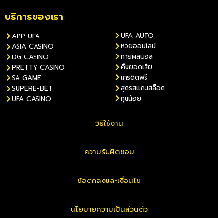
บริการของเรา
UFA AUTO
APP UFA
หวยออนไลน์
ASIA CASINO
ทายผลบอล
DG CASINO
คืนยอดเสีย
PRETTY CASINO
เครดิตฟรี
SA GAME
สูตรสแกนสล็อต
SUPERB-BET
ทุนน้อย
UFA CASINO
วิธีใช้งาน
ความรับผิดชอบ
ข้อตกลงและเงื่อนไข
นโยบายความเป็นส่วนตัว