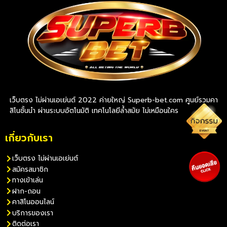
เว็บตรง ไม่ผ่านเอเย่นต์ 2022 ค่ายใหญ่ Superb-bet.com ศูนย์รวมคา
สิโนชั้นนำ ผ่านระบบอัตโนมัติ เทคโนโลยีล้ำสมัย ไม่เหมือนใคร
เกี่ยวกับเรา
เว็บตรง ไม่ผ่านเอเย่นต์
สมัครสมาชิก
ทางเข้าเล่น
ฝาก-ถอน
คาสิโนออนไลน์
บริการของเรา
ติดต่อเรา