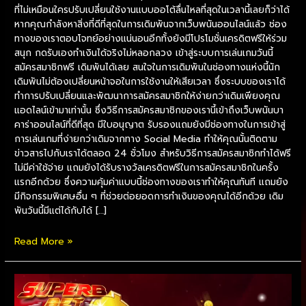
ที่ไม่เหมือนใครปรับเปลี่ยนใช้งานแบบออโต้ลื่นไหลที่สุดในเวลานี้เลยก็ว่าได้
หากคุณกำลังหาสิ่งที่ดีที่สุดในการเดิมพันจากเว็บพนันออนไลน์แล้ว ช่อง
ทางของเราตอบโจทย์อย่างแน่นอนอีกทั้งยังมีโปรโมชั่นเครดิตฟรีให้ร่วม
สนุก กดรับเองทำเงินได้จริงไม่หลอกลวง เข้าสู่ระบบการเล่นเกมวันนี้
สมัครสมาชิกฟรี เดิมพันได้เลย สนใจในการเดิมพันในช่องทางแห่งนี้นัก
เดิมพันไม่ต้องเปลี่ยนหน้าจอในการใช้งานให้เสียเวลา ซึ่งระบบของเราได้
ทำการปรับเปลี่ยนและพัฒนาการสมัครสมาชิกให้ง่ายกว่าเดิมเพียงคุณ
แอดไลน์เข้ามาเท่านั้น ซึ่งวิธีการสมัครสมาชิกของเรานี้เข้าถึงเว็บพนันบา
คาร่าออนไลน์ที่ดีที่สุด มีใบอนุญาต รับรองแถมยังมีช่องทางในการเข้าสู่
การเล่นเกมที่ง่ายกว่าเดิมจากทาง Social Media ทำให้คุณนั้นติดตาม
ข่าวสารไปกับเราได้ตลอด 24 ชั่วโมง สำหรับวิธีการสมัครสมาชิกทำได้ฟรี
ไม่มีค่าใช้จ่าย แถมยังได้รับรางวัลเครดิตฟรีในการสมัครสมาชิกในครั้ง
แรกอีกด้วย ซึ่งความคุ้มค่าแบบนี้ช่องทางของเราทำให้คุณทันที แถมยัง
มีกิจกรรมพิเศษอื่น ๆ ที่ช่วยต่อยอดการทำเงินของคุณได้อีกด้วย เดิม
พันวันนี้มีแต่ได้กับได้ […]
Read More »