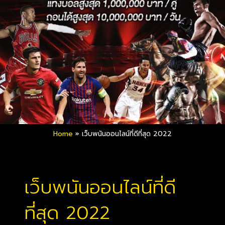
Home
»
เว็บพนันออนไลน์ที่ดีที่สุด 2022
เว็บพนันออนไลน์ที่ดี
ที่สุด 2022