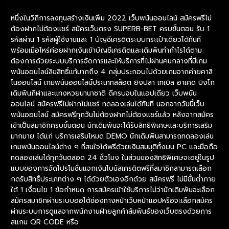
หนึ่งในวิถีการลงทุนสร้างเงินเพิ่ม 2022 เว็บพนันออนไลน์ สมัครฟรีไม่
ต้องฝากไม่ต้องแชร์ สมัครเว็บตรง SUPERB-BET ครบขั้นตอน รับ 1
รหัสผ่าน 1 รหัสผู้ใช้งานและ 1 บัญชีเครดิตระบบกระเป๋าเดียวได้ทันที
พร้อมเมื่อไหร่ค่อยฝากเงินเข้าบัญชีเครดิตและเดิมพันทำกำไรได้ตาม
ต้องการด้วยระบบบริการจัดการและให้บริการที่ไม่ผ่านคนกลางที่มีเกม
พนันออนไลน์ลิขสิทธิ์แท้มากถึง 4 กลุ่มประกอบไปด้วยเกมจากค่ายคาสิ
โนออนไลน์ เกมพนันออนไลน์ประเภทสล็อต ยิงปลา เทเบิล อาเคด บิงโก
เดิมพันกีฬาและแทงหวยนานาชาติ ดีครบจบในแอปเดียว เว็บพนัน
ออนไลน์ สมัครฟรีไม่ฝากไม่แชร์ ทดลองเล่นได้ทันที นอกจากวันนี้เว็บ
พนันออนไลน์ สมัครฟรีทุกวันไม่ต้องฝากไม่ต้องแชร์แล้ว หลังจากสมัคร
เข้าเป็นสมาชิกครบขั้นตอน นักเดิมพันจะได้รับสิทธิพิเศษและบริการเสริม
มากมาย ได้แก่ บริการเสริมโหมด DEMO นักเดิมพันสามารถทดลองเล่น
เกมพนันออนไลน์ต่าง ๆ ที่สนใจได้ฟรีด้วยเงินสมมุติทั้งบน PC และมือถือ
ทดลองเล่นได้ทุกวันตลอด 24 ชั่วโมง ในส่วนของสิทธิพิเศษจะอยู่ในรูป
แบบของการจัดโปรโมชั่นแจกเงินโบนัสเครดิตฟรีที่สมาชิกสามารถเลือก
กดรับสิทธิ์ประเภทต่าง ๆ ได้ด้วยตัวเองอีกด้วย สมัครฟรี ไม่มีขั้นต่ำภาย
ใต้ 1 เงื่อนไข 1 ข้อกำหนด การสมัครเข้าใช้บริการไม่ว่านักเดิมพันจะเลือก
สมัครสมาชิกผ่านระบบออโต้ช่องทางหน้าเว็บหน้าแอปหรือจะเลือกสมัคร
ผ่านระบบการดูแลจากพนักงานฝ่ายลูกค้าสัมพันธ์ของเว็บตรงด้วยการ
สแกน QR CODE หรือ