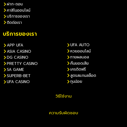
ฝาก-ถอน
คาสิโนออนไลน์
บริการของเรา
ติดต่อเรา
บริการของเรา
UFA AUTO
APP UFA
หวยออนไลน์
ASIA CASINO
ทายผลบอล
DG CASINO
คืนยอดเสีย
PRETTY CASINO
เครดิตฟรี
SA GAME
สูตรสแกนสล็อต
SUPERB-BET
ทุนน้อย
UFA CASINO
วิธีใช้งาน
ความรับผิดชอบ