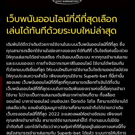
เว็บพนันออนไลน์ที่ดีที่สุดเลือก
เล่นได้ทันทีด้วยระบบใหม่ล่าสุด
เดิมพันได้ดีกว่าเดิมด้วยการใช้งานในระบบเว็บพนันออนไลน์ที่ดีที่สุด ซึ่ง
คุณสามารถเลือกใช้งานในช่องทางของเราได้ทันทีที่ เว็บไซต์แห่งนี้จะช่วย
ให้คุณเล่นเกมได้อย่างเสถียร ทำเงินแบบเป็นระบบ หากคุณเข้ามาเล่นเกม
และระบบของเรา การทำเงินจากเกมคาสิโนออนไลน์ ใช้งานได้พร้อมกัน
ทั่วโลกแบบดีเยี่ยมที่สุด ให้ระบบใหม่ในการใช้งานเว็บไซต์เกมออนไลน์ช่วย
ให้คุณประสบความสำเร็จ เพียงแค่คุณใช้งาน Superb-bet ที่นี่เท่านั้น
ลองเลย เว็บพนันออนไลน์ที่ดีที่สุดที่คุณสามารถเลือกทำเงินได้ทั้งวัน
เว็บพนันออนไลน์ที่ดีที่สุดระบบในการเดิมพันของเราแห่งนี้เมื่อคุณเข้ามา
ใช้งาน ไม่ว่าจะเป็นการเล่นเกมเดิมพันจากค่ายไหนก็ตาม ทั้งสล็อต
ออนไลน์ บาคาร่าออนไลน์ เกมยิงปลา ป๊อกเด้ง ไฮโล ก็สามารถใช้งานได้
เช่นเดียวกัน แถมยังมีปุ่มเมนูการใช้งานที่สามารถเข้าถึงได้ง่ายกว่าเดิม
เว็บตรงออนไลน์ที่ดีที่สุด 2022 จะแสดงผลให้อย่างชัดเจน เพียงแค่
คุณคลิกเข้ามาเท่านั้น สามารถใช้งานเกมเหล่านี้ได้ ทำงานแบบไม่มีข้อ
จำกัดทันที บอกได้คำเดียวว่าความคุ้มค่าที่ดีที่สุดอยู่ในช่องทางแห่งนี้ทั้ง
สนใจสามารถเข้ามาเล่นเกมกับ Superb-bet ได้แล้ว ระบบการให้บริการ