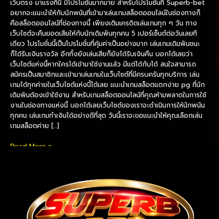
เว็บตรง มาแรงที่นี่ มีโปรโมชั่นมากมาย สำหรับโปรโมชั่นที่ Superb-bet
อยากจะแนะนำให้กับนักพนันที่เข้ามาเล่นเกมสล็อตออนไลน์ในช่องทางก็
คือสล็อตออนไลน์ที่ช่องทางนี้ เพียงเติมเครดิตเล่นเกมทุก ๆ วัน ทาง
เว็บไซต์จะคืนยอดเสียให้กับนักเดิมพันทุกคน 5 เปอร์เซ็นต์ต่อวันเลยที
เดียว โปรโมชั่นนี้เป็นโปรโมชั่นที่คุ้มค่าเป็นอย่างมาก เล่นเกมเดิมพันชนะ
ก็ได้รับเงินรางวัล อีกทั้งยังเล่นเสียก็ยังได้รับเงินคืน บอกได้เลยว่า
เว็บไซต์แห่งนี้หากใครได้เข้ามาใช้งานแล้ว มีแต่ได้กับได้ สนใจสามารถ
สมัครเป็นสมาชิกและเข้ามาเล่นเกมในเว็บไซต์ที่มีครบครันทุกบริการ เล่น
เกมได้ทุกค่ายในเว็บไซต์แห่งนี้ได้เลย แนะนำเกมสล็อตแตกง่าย pg ที่นัก
เดิมพันต้องเข้าใช้งาน สำหรับเกมสล็อตออนไลน์ที่คุณห้ามพลาดในการใช้
งานในช่องทางแห่งนี้ บอกได้เลยเว็บไซต์ของเราจะดำเนินการให้นักพนัน
ทุกคน เล่นเกมทำเงินได้อย่างดีที่สุด วันนี้เราจะขอแนะนำให้คุณเลือกเล่น
เกมสล็อตค่าย […]
Read More »