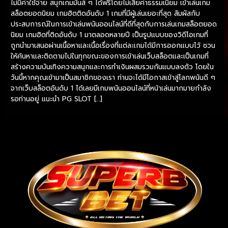
ไม่มีค่าใช้จ่าย สนุกเกมมันส์ ๆ ได้ฟรีโดยไม่เสียค่าธรรมเนียม เข้าเล่นเกม
สล็อตยอดนิยม เกมฮิตติดอันดับ 1 เกมที่มีผู้เล่นเยอะที่สุด สัมผัสกับ
ประสบการณ์ในการเข้าเล่นพนันออนไลน์ที่ดีที่สุดกับการเล่นเกมสล็อตยอด
นิยม เกมฮิตที่ติดอันดับ 1 มาตลอดหลายปี เป็นรูปแบบของวิดีโอเกมที่
ถูกนำมาเสนอผ่านเนื้อหาและเนื้อเรื่องที่แต่ละเกมได้มีการออกแบบไว้ ชวน
ให้ค้นหาและติดตามไปในทุกขณะของการเข้าเล่นเว็บสล็อตและเป็นเกมที่
สร้างความบันเทิงความสนุกและการทำเงินผสมรวมกันแบบลงตัว โดยใน
วันนี้หากคุณเข้ามาเป็นสมาชิกของเรา ท่านจะได้มีโอกาสเข้าสู่โลกพนันดี ๆ
จากเว็บสล็อตอันดับ 1 ได้เลยมีเกมพนันออนไลน์ที่หน้าเล่นมากมายกำลัง
รอท่านอยู่ แนะนำ PG SLOT […]
Read More »