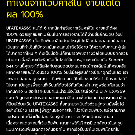
ทำเงินจากเว็บคาสิโน ง่ายแต่ได้
ผล 100%
UFATEXAS69 แบไต๋ 6 เทคนิคทำเงินจากเว็บคาสิโน ง่ายแต่ได้ผล
100% ด้วยยุคสมัยที่เปลี่ยนไปการสร้างรายได้ก็ง่ายขึ้นอีกระดับ วันนี้
UFATEXAS69 เว็บเดิมพันคาสิโนยักษ์ใหญ่ได้เปลี่ยนโลกออนไลน์กลาย
เป็นสถานที่ทำเงินที่มีความมั่นคงและเข้าถึงได้ง่าย ให้ความคุ้มค่าแก่ผู้เล่น
ได้มากกว่าที่ไหน ๆ ถึงเป็นมือใหม่ก็สามารถพิชิตรางวัลได้แบบปอกกล้วย
เข้าปาก เมื่อเลือกเดิมพันกับเว็บไซต์ที่มีมาตรฐานเช่นเดียวกับ Superb-
bet งานนี้คุณจะได้สัมผัสกับสุดยอดประสบการณ์การเดิมพันที่ครบครัน
หลากหลายและได้เงินจริง 100% วันนี้เมื่อผู้เล่นก้าวเข้ามาถูกเว็บแล้ว เรา
จะพามาส่องกลยุทธ์ในการเดิมพันเกมคาสิโนที่จะช่วยให้คว้าเงินรางวัลได้
ไม่ยาก เป็นสูตรพื้นฐานที่เซียนก็ต้องใช้กันถ้วนหน้า มาดูพร้อมกันเลยว่า
เทคนิคทั้ง 6 ข้อที่เราหยิบมาแนะนำจะมีอะไรน่าสนใจบ้าง UFATEXAS69
แจก 6 สูตรทางลัดรวยไวจากเกมคาสิโน มาเช็กกันเลยว่าสูตรเกมคาสิโน
ที่นิยมใช้บนเว็บ UFATEXAS69 ทั้งหลายจะเป็นตัวช่วยสู่ความมั่งคั่งได้
อย่างไรบ้าง 1.เรียนรู้พื้นฐานของคาสิโน ไม่ว่านักเดิมพันจะสนใจเกมคาสิ
โนประเภทใดก็จำเป็นต้องเรียนรู้กติกาการเล่นให้ละเอียดเสียก่อน
เนื่องจากแต่ละเกมที่เว็บเดิมพัน คุณภาพให้บริการมีเอกลักษณ์และรูป
แบบการเดิมพันแตกต่างกันออกไป หากเร่งรีบเข้าไปเดิมพันโดยที่ไม่