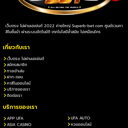
เว็บตรง ไม่ผ่านเอเย่นต์ 2022 ค่ายใหญ่ Superb-bet.com ศูนย์รวมคา
สิโนชั้นนำ ผ่านระบบอัตโนมัติ เทคโนโลยีล้ำสมัย ไม่เหมือนใคร
เกี่ยวกับเรา
เว็บตรง ไม่ผ่านเอเย่นต์
สมัครสมาชิก
ทางเข้าเล่น
ฝาก-ถอน
คาสิโนออนไลน์
บริการของเรา
ติดต่อเรา
บริการของเรา
UFA AUTO
APP UFA
หวยออนไลน์
ASIA CASINO