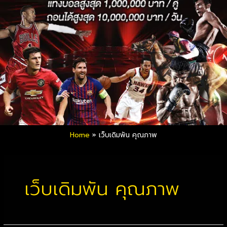
Home
»
เว็บเดิมพัน คุณภาพ
เว็บเดิมพัน คุณภาพ