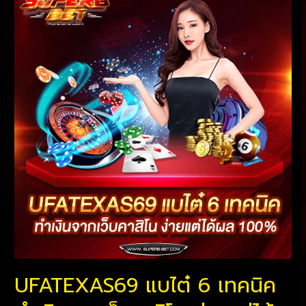
UFATEXAS69 แบไต๋ 6 เทคนิค