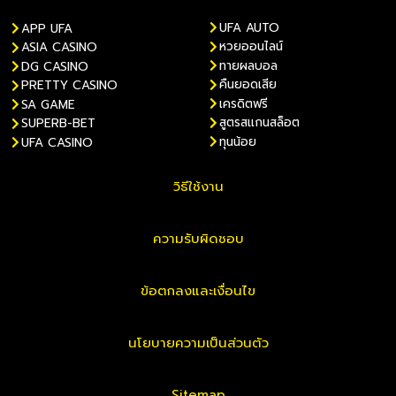
UFA AUTO
APP UFA
หวยออนไลน์
ASIA CASINO
ทายผลบอล
DG CASINO
คืนยอดเสีย
PRETTY CASINO
เครดิตฟรี
SA GAME
สูตรสแกนสล็อต
SUPERB-BET
ทุนน้อย
UFA CASINO
วิธีใช้งาน
ความรับผิดชอบ
ข้อตกลงและเงื่อนไข
นโยบายความเป็นส่วนตัว
Sitemap