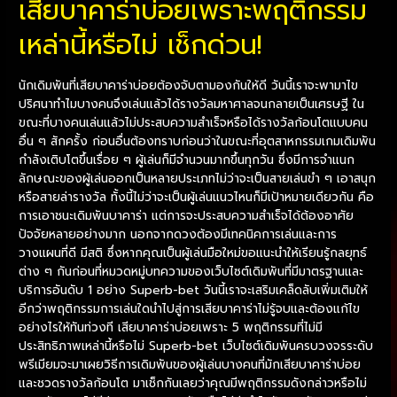
เสียบาคาร่าบ่อยเพราะพฤติกรรม
เหล่านี้หรือไม่ เช็กด่วน!
นักเดิมพันที่เสียบาคาร่าบ่อยต้องจับตามองกันให้ดี วันนี้เราจะพามาไข
ปริศนาทำไมบางคนจึงเล่นแล้วได้รางวัลมหาศาลจนกลายเป็นเศรษฐี ใน
ขณะที่บางคนเล่นแล้วไม่ประสบความสำเร็จหรือได้รางวัลก้อนโตแบบคน
อื่น ๆ สักครั้ง ก่อนอื่นต้องทราบก่อนว่าในขณะที่อุตสาหกรรมเกมเดิมพัน
กำลังเติบโตขึ้นเรื่อย ๆ ผู้เล่นก็มีจำนวนมากขึ้นทุกวัน ซึ่งมีการจำแนก
ลักษณะของผู้เล่นออกเป็นหลายประเภทไม่ว่าจะเป็นสายเล่นขำ ๆ เอาสนุก
หรือสายล่ารางวัล ทั้งนี้ไม่ว่าจะเป็นผู้เล่นแนวไหนก็มีเป้าหมายเดียวกัน คือ
การเอาชนะเดิมพันบาคาร่า แต่การจะประสบความสำเร็จได้ต้องอาศัย
ปัจจัยหลายอย่างมาก นอกจากดวงต้องมีเทคนิคการเล่นและการ
วางแผนที่ดี มีสติ ซึ่งหากคุณเป็นผู้เล่นมือใหม่ขอแนะนำให้เรียนรู้กลยุทธ์
ต่าง ๆ กันก่อนที่หมวดหมู่บทความของเว็บไซต์เดิมพันที่มีมาตรฐานและ
บริการอันดับ 1 อย่าง Superb-bet วันนี้เราจะเสริมเคล็ดลับเพิ่มเติมให้
อีกว่าพฤติกรรมการเล่นใดนำไปสู่การเสียบาคาร่าไม่รู้จบและต้องแก้ไข
อย่างไรให้ทันท่วงที เสียบาคาร่าบ่อยเพราะ 5 พฤติกรรมที่ไม่มี
ประสิทธิภาพเหล่านี้หรือไม่ Superb-bet เว็บไซต์เดิมพันครบวงจรระดับ
พรีเมียมจะมาเผยวิธีการเดิมพันของผู้เล่นบางคนที่มักเสียบาคาร่าบ่อย
และชวดรางวัลก้อนโต มาเช็กกันเลยว่าคุณมีพฤติกรรมดังกล่าวหรือไม่