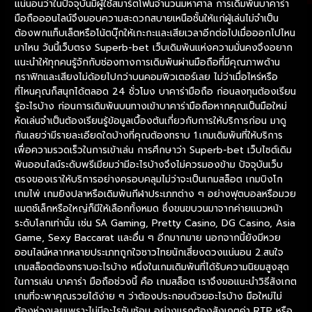
แน่นอนว่าในปัจจุบันมีผู้ใช้สมาร์ตโฟนจำนวนมหาศาล การเดิมพันบาคาร่า
มือถือออนไลน์จึงมอบความสะดวกสบายเหนือชั้นให้แก่ผู้เล่นไม่จำเป็น
ต้องพกแท็บเล็ตหรือโน้ตบุ๊กให้เกะกะและเสียเวลาอีกต่อไปเมื่อออกไปไหน
มาไหน วันนี้เว็บตรง Superb-bet เว็บเดิมพันแห่งความมั่นคงจึงอยาก
แนะนำให้ทุกคนรู้จักกับช่องทางการเดิมพันผ่านมือถือที่มีคุณภาพด้าน
กราฟิกและเสียงไม่ด้อยไปกว่าบนคอมพิวเตอร์เลย ไม่ว่าเมื่อไหร่หรือ
ที่ไหนคุณก็สนุกได้ตลอด 24 ชั่วโมง บาคาร่ามือถือ ก่อนลงทุนต้องเรียน
รู้อะไรบ้าง ก่อนการเดิมพันบนทางเข้าบาคาร่ามือถือหากคุณเป็นมือใหม่
หัดเล่นจำเป็นต้องเรียนรู้ข้อมูลเบื้องต้นเกี่ยวกับการให้บริการก่อน มาดู
กันเลยว่ามีรายละเอียดใดบ้างที่คุณต้องทราบ 1.เกมเดิมพันที่ให้บริการ
เพื่อความรวดเร็วในการเข้าเล่น การศึกษาว่า Superb-bet เว็บไซต์เดิม
พันออนไลน์ระดับพรีเมียมว่ามีอะไรบ้างจึงไม่ควรมองข้าม ปัจจุบันเว็บ
ตรงของเราให้บริการอย่างครอบคลุมไม่ว่าจะเป็นเกมสล็อต เกมบิงโก
เกมไพ่ เกมยิงปลาหรือเดิมพันกีฬาประเภทต่าง ๆ อย่างฟุตบอลหรือมวย
แมตช์เล็กหรือใหญ่ก็มีให้เลือกทั้งหมด ซึ่งขนขบวนมาจากค่ายแนวหน้า
ระดับโลกเท่านั้น เช่น SA Gaming, Pretty Casino, DG Casino, Asia
Game, Sexy Baccarat และอื่น ๆ อีกมากมาย นอกจากนี้ยังมีหวย
ออนไลน์หลากหลายประเภทถูกใจชาวไทยนักเสี่ยงดวงแน่นอน 2.สนใจ
เกมสล็อตต้องทราบอะไรบ้าง หนึ่งในเกมเดิมพันที่ได้รับความนิยมสูงสุด
ในการเล่น บาคาร่า มือถือช่วงนี้ คือ เกมสล็อต เราจึงขอแนะนำวิธีสังเกต
เกมที่จะพาคุณรวยได้ง่าย ๆ ว่าต้องประกอบด้วยอะไรบ้าง มือใหม่ไม่
ต้องห่วงเลยเพราะไม่มีอะไรซับซ้อน อย่างแรกต้องสังเกตค่า RTP หรือ