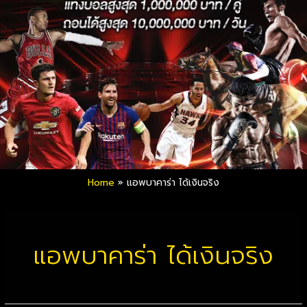
Home
»
แอพบาคาร่า ได้เงินจริง
แอพบาคาร่า ได้เงินจริง