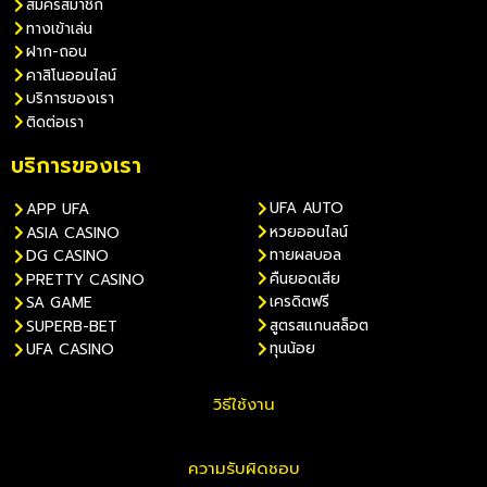
สมัครสมาชิก
ทางเข้าเล่น
ฝาก-ถอน
คาสิโนออนไลน์
บริการของเรา
ติดต่อเรา
บริการของเรา
UFA AUTO
APP UFA
หวยออนไลน์
ASIA CASINO
ทายผลบอล
DG CASINO
คืนยอดเสีย
PRETTY CASINO
เครดิตฟรี
SA GAME
สูตรสแกนสล็อต
SUPERB-BET
ทุนน้อย
UFA CASINO
วิธีใช้งาน
ความรับผิดชอบ