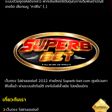
ระบบด้วยชุดรหัสดังกล่าว ฝากเงินเพื่อใช้เป็นทุนในการเดิมพันเข้าบัญชี
เครดิต เลือกเมนู “คาสิโน” […]
Read More »
เว็บตรง ไม่ผ่านเอเย่นต์ 2022 ค่ายใหญ่ Superb-bet.com ศูนย์รวมคา
สิโนชั้นนำ ผ่านระบบอัตโนมัติ เทคโนโลยีล้ำสมัย ไม่เหมือนใคร
เกี่ยวกับเรา
เว็บตรง ไม่ผ่านเอเย่นต์