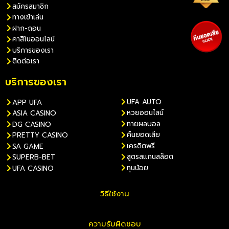
สมัครสมาชิก
ทางเข้าเล่น
ฝาก-ถอน
คาสิโนออนไลน์
บริการของเรา
ติดต่อเรา
บริการของเรา
UFA AUTO
APP UFA
หวยออนไลน์
ASIA CASINO
ทายผลบอล
DG CASINO
คืนยอดเสีย
PRETTY CASINO
เครดิตฟรี
SA GAME
สูตรสแกนสล็อต
SUPERB-BET
ทุนน้อย
UFA CASINO
วิธีใช้งาน
ความรับผิดชอบ