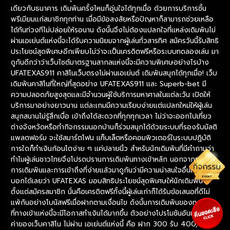
เดียวกับธนาคาร เดิมพันครั้งไหนก็อุ่นใจได้ทุกเมื่อ ด้วยการบริการชั้น
พรีเมียมแก่สมาชิกทุกท่าน เมื่อมีข้อสงสัยหรือปัญหาก็สามารถช่วยเหลือ
ได้ทันท่วงทีไม่ปล่อยให้รอนาน ดังนั้นจึงไม่ต้องแปลกใจที่แหล่งเดิมพันไม่
ผ่านเอเย่นต์แห่งนี้จะได้รับความนิยมจากผู้เล่นทั่วสารทิศ สมัครวันนี้รับสิทธิ
ประโยชน์สุดพิเศษอีกเพียบไม่ว่าจะเป็นเครดิตฟรีหรือระบบทดลองเล่น มา
ดูกันดีกว่าว่าเว็บไซต์มาตรฐานสากลแห่งนี้จะมีความพิเศษอย่างไรบ้าง
UFATEXAS911 คาสิโนเว็บตรงไม่ผ่านเอเย่นต์ เดิมพันสนุกได้ทุกเมื่อ! เว็บ
เดิมพันคาสิโนที่ใหญ่ที่สุดอย่าง UFATEXAS911 และ Superb-bet มี
ความปลอดภัยสูงสุดและมีจำนวนผู้ใช้บริการมหาศาลในแต่ละวัน เปิดให้
บริการมาอย่างยาวนาน แต่ละเกมมีความเรียบง่ายแต่แปลกใหม่ให้ผู้เล่น
สนุกสนานไม่รู้สึกเบื่อ เข้าถึงได้สะดวกที่ทุกทุกเวลา ไม่ว่าจะออกไปเที่ยว
ต่างจังหวัดหรือทำกิจกรรมนอกบ้านก็ร่วมสนุกได้ด้วยระบบที่รองรับมัลติ
แพลตฟอร์ม จะใช้สมาร์ตโฟน แท็บเล็ตหรือคอมพิวเตอร์ในระบบปฏิบัติ
การใดก็ทำเงินก้อนโตง่าย ๆ แค่ปลายนิ้ว สำหรับนักเดิมพันที่มีคำถามว่า
ทำไมผู้เล่นชาวไทยจึงโปรดปรานการเดิมพันทางเข้าหลัก นอกจากรูปแบบ
การเดิมพันและการเข้าถึงที่ง่ายแล้วมาดูกันว่ามีความน่าสนใจอื่นใดบ้าง
บอกได้เลยว่า UFATEXAS มอบสิทธิประโยชน์สุดพิเศษให้นักเดิมพัน
ตั้งแต่สมัครสมาชิก นั่นคือเครดิตฟรีทั้งนี้ผู้เล่นเก่าก็ได้รับข้อเสนอที่ดีไม่
แพ้กันอย่างโบนัสฟรีเมื่อฝากตามเงื่อนไข ดังนั้นการเดิมพันของทุกท่าน
ที่ทางเข้าแห่งนี้จะมีโอกาสทำเงินได้มากขึ้น ตัวอย่างโปรโมชันอันแสนคุ้ม
ค่าของเว็บคาสิโน ไม่ผ่าน เอเย่นต์แห่งนี้ คือ ฝาก 300 รับ 400, ฝาก