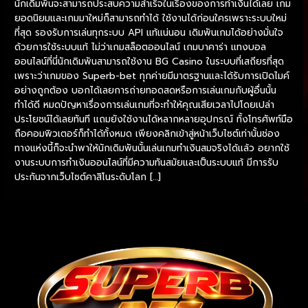
นักเดิมพันจะสามารถประสบความสำเร็จในเรื่องของการทำเงินได้เลย เกม
ยอดนิยมและเกมมาใหม่ก็สามารถทำได้ ใช้งานได้ก่อนใครเพราะระบบใหม่
ที่สุด รองรับการเล่นทุกระบบ API แท้แน่นอน เดิมพันเกมได้อย่างมั่นใจ
ด้วยการใช้ระบบแท้ ไม่ว่าเกมสล็อตออนไลน์ เกมบาคาร่า แทงบอล
ออนไลน์ที่นี่นักเดิมพันสามารถใช้งาน BG Casino ในระบบที่เสถียรที่สุด
เพราะว่าเกมของ Superb-bet ทุกค่ายมีมาตรฐานและได้รับการเปิดไมค์
อย่างถูกต้อง บอกได้เลยการถ่ายทอดสดหรือการเล่นเกมกับผู้อื่นนั้น
ทำได้ดี หมดปัญหาเรื่องการเล่นเกมที่จะทำให้คุณเสียเวลาไปโดยเปล่า
ประโยชน์ได้เลยทันที แถมยังใช้งานได้หลากหลายอุปกรณ์ ทั้งโทรศัพท์มือ
ถือคอมพิวเตอร์ก็ทำได้ทั้งหมด เพียงคลิกเข้าสู่หน้าเว็บไซต์เท่านั้นช่อง
ทางแห่งนี้ก็จะนำพาให้นักเดิมพันนั้นเล่นเกมทำเงินสมจริงได้แล้ว อยากใช้
งานระบบการทำเงินออนไลน์ที่มีความทันสมัยและเป็นระบบแท้ มีการรับ
ประกันจากเว็บไซต์คาสิโนระดับโลก […]
Read More »