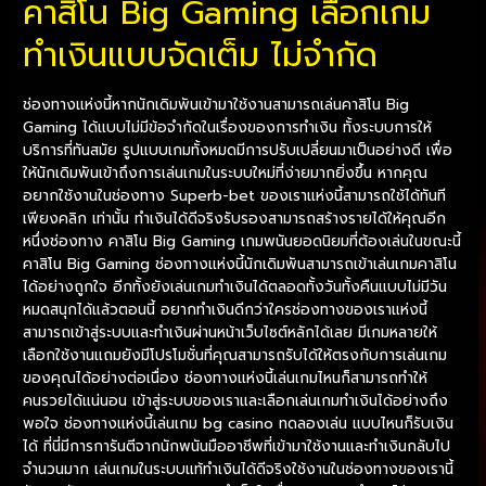
คาสิโน Big Gaming เลือกเกม
ทำเงินแบบจัดเต็ม ไม่จำกัด
ช่องทางแห่งนี้หากนักเดิมพันเข้ามาใช้งานสามารถเล่นคาสิโน Big
Gaming ได้แบบไม่มีข้อจำกัดในเรื่องของการทำเงิน ทั้งระบบการให้
บริการที่ทันสมัย รูปแบบเกมทั้งหมดมีการปรับเปลี่ยนมาเป็นอย่างดี เพื่อ
ให้นักเดิมพันเข้าถึงการเล่นเกมในระบบใหม่ที่ง่ายมากยิ่งขึ้น หากคุณ
อยากใช้งานในช่องทาง Superb-bet ของเราแห่งนี้สามารถใช้ได้ทันที
เพียงคลิก เท่านั้น ทำเงินได้ดีจริงรับรองสามารถสร้างรายได้ให้คุณอีก
หนึ่งช่องทาง คาสิโน Big Gaming เกมพนันยอดนิยมที่ต้องเล่นในขณะนี้
คาสิโน Big Gaming ช่องทางแห่งนี้นักเดิมพันสามารถเข้าเล่นเกมคาสิโน
ได้อย่างถูกใจ อีกทั้งยังเล่นเกมทำเงินได้ตลอดทั้งวันทั้งคืนแบบไม่มีวัน
หมดสนุกได้แล้วตอนนี้ อยากทำเงินดีกว่าใครช่องทางของเราแห่งนี้
สามารถเข้าสู่ระบบและทำเงินผ่านหน้าเว็บไซต์หลักได้เลย มีเกมหลายให้
เลือกใช้งานแถมยังมีโปรโมชั่นที่คุณสามารถรับได้ให้ตรงกับการเล่นเกม
ของคุณได้อย่างต่อเนื่อง ช่องทางแห่งนี้เล่นเกมไหนก็สามารถทำให้
คนรวยได้แน่นอน เข้าสู่ระบบของเราและเลือกเล่นเกมทำเงินได้อย่างถึง
พอใจ ช่องทางแห่งนี้เล่นเกม bg casino ทดลองเล่น แบบไหนก็รับเงิน
ได้ ที่นี่มีการการันตีจากนักพนันมืออาชีพที่เข้ามาใช้งานและทำเงินกลับไป
จำนวนมาก เล่นเกมในระบบแท้ทำเงินได้ดีจริงใช้งานในช่องทางของเรานี้