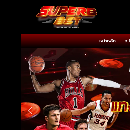
หน้าหลัก
สม