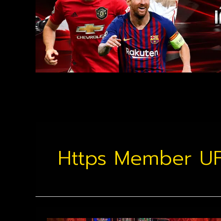
Https Member U