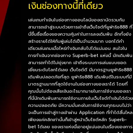
เงินช่องทางนี้ที่เดียว
เล่นเกมทำเงินในช่องทางออนไลน์ของเรานัดรวมกัน
สามารถเข้าสู่ระบบด้วยการเข้าถึงเว็บไซต์ที่ยูฟ่าริช888 ที่
นี่ขึ้นชื่อเรื่องของความคุ้มค่าในการลงเดิมพัน อีกทั้งยัง
สร้างรายได้ให้กับผู้เล่นได้เป็นจำนวนมาก บอกได้คำ
เดียวเล่นเกมเมื่อไหร่ทำเงินกลับไปได้แน่นอน สนใจใน
การทำเงินจากช่องทาง Superb-bet แห่งนี้ นักเดิมพัน
สามารถทำได้ไม่ยุ่งยาก เข้าถึงระบบการเล่นแบบยอด
เยี่ยมระดับโลกได้เลย เว็บไซต์ดี มีมาตรฐานยูฟ่าริช888
เดิมพันปลอดภัยที่สุด ยูฟ่าริช888 เดิมพันดีในระบบที่มี
มาตรฐานมากที่สุดใช้งานในช่องทางของเราได้ โดยที่
คุณนั้นไม่ต้องเสียเงินอะไรมากมายในการใช้งานของเรา
ที่นี่นักเดิมพันสามารถใช้งานภายในเว็บไซต์ทำเงินได้ด้วย
ความปลอดภัย มีความมั่นคงในการใช้งานทุกระบบไม่ว่า
จะเป็นการเข้าสู่ทางเข้าผ่าน Application ที่ทำได้ลื่นไหล
เพียงแค่คลิกเท่านั้นก็เข้าสู่หน้าเว็บไซต์หลัก Superb-
bet ได้เลย ของเราแห่งนี้เอาอยู่แน่นอนในเรื่องของการ