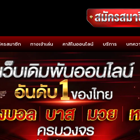
ัครสมาชิก
ทางเข้าเล่น
คาสิโนออนไลน์
บริการ
บทคว