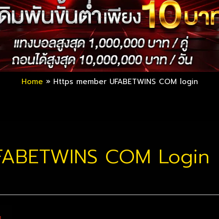
Home
»
Https member UFABETWINS COM login
FABETWINS COM Login