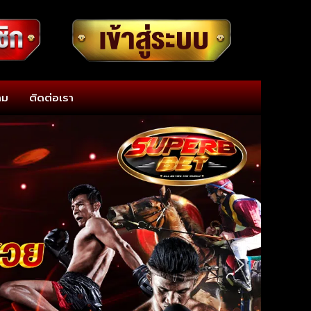
าม
ติดต่อเรา