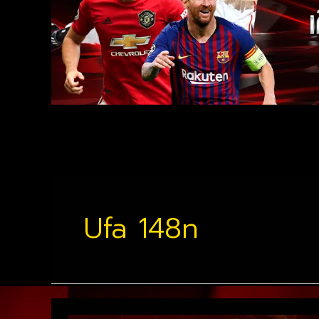
Ufa 148n