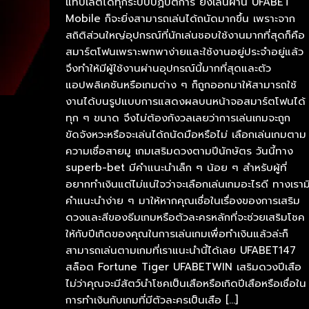
แท็บเล็ตได้ทุกระบบปฏิบัติการ ยิ่งเล่นผ่าน UFABET
Mobile ก็จะยิ่งสามารถเล่นได้ถนัดมากขึ้น เพราะจาก
สถิติส่วนใหญ่อุปกรณ์ที่นักเล่นชอบใช้งานมากที่สุดก็คือ
สมาร์ตโฟนเพราะพกพาง่ายและใช้งานอยู่ประจำอยู่แล้ว
จึงทำให้มีผู้ใช้งานผ่านอุปกรณ์นี้มากที่สุดและตัว
แอปพลิเคชันหรือเกมต่าง ๆ ก็ถูกออกมาให้สามารถใช้
งานได้บนรูปแบบการแสดงผลบนหน้าจอสมาร์ตโฟนได้
ทุก ๆ ขนาด จึงไม่ต้องกังวลเลยว่าการเล่นเกมจะถูก
ขัดจังหวะหรือจะเล่นได้ถนัดมือหรือไม่ เลือกเล่นเกมตาม
ความเชื่อสายมู เกมเสริมดวงตามปีนักษัตร วันนี้ทาง
superb-bet มีคำแนะนำเล็ก ๆ น้อย ๆ สำหรับผู้ที่
อยากทำเงินแต่ไม่แน่ใจว่าจะเลือกเล่นเกมอะไรดี ทางเราม
คำแนะนำง่าย ๆ มาให้หากคุณเชื่อในเรื่องของการเสริม
ดวงและสีของธีมเกมหรือตัวละครหลักที่จะช่วยเสริมโชค
ให้กับปีเกิดของคุณในการเล่นเกมเพื่อทำเงินแล้วล่ะก็
สามารถเล่นตามเกมที่เราแนะนำนี้ได้เลย UFABET147
สล็อต Fortune Tiger UFABETWIN เสริมดวงปีเสือ
ไม่ว่าคุณจะมีสัตว์นำโชคเป็นเสือหรือเกิดปีเสือหรือเชื่อใน
การทำเงินกับเกมที่มีตัวละครเป็นเสือ […]