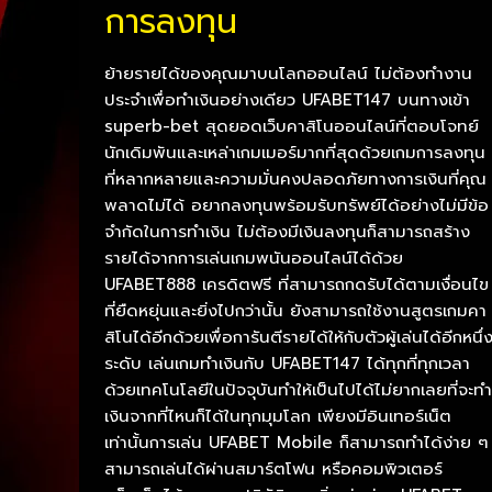
การลงทุน
ย้ายรายได้ของคุณมาบนโลกออนไลน์ ไม่ต้องทำงาน
ประจำเพื่อทำเงินอย่างเดียว UFABET147 บนทางเข้า
superb-bet สุดยอดเว็บคาสิโนออนไลน์ที่ตอบโจทย์
นักเดิมพันและเหล่าเกมเมอร์มากที่สุดด้วยเกมการลงทุน
ที่หลากหลายและความมั่นคงปลอดภัยทางการเงินที่คุณ
พลาดไม่ได้ อยากลงทุนพร้อมรับทรัพย์ได้อย่างไม่มีข้อ
จำกัดในการทำเงิน ไม่ต้องมีเงินลงทุนก็สามารถสร้าง
รายได้จากการเล่นเกมพนันออนไลน์ได้ด้วย
UFABET888 เครดิตฟรี ที่สามารถกดรับได้ตามเงื่อนไข
ที่ยืดหยุ่นและยิ่งไปกว่านั้น ยังสามารถใช้งานสูตรเกมคา
สิโนได้อีกด้วยเพื่อการันตีรายได้ให้กับตัวผู้เล่นได้อีกหนึ่
ระดับ เล่นเกมทำเงินกับ UFABET147 ได้ทุกที่ทุกเวลา
ด้วยเทคโนโลยีในปัจจุบันทำให้เป็นไปได้ไม่ยากเลยที่จะทำ
เงินจากที่ไหนก็ได้ในทุกมุมโลก เพียงมีอินเทอร์เน็ต
เท่านั้นการเล่น UFABET Mobile ก็สามารถทำได้ง่าย ๆ
สามารถเล่นได้ผ่านสมาร์ตโฟน หรือคอมพิวเตอร์