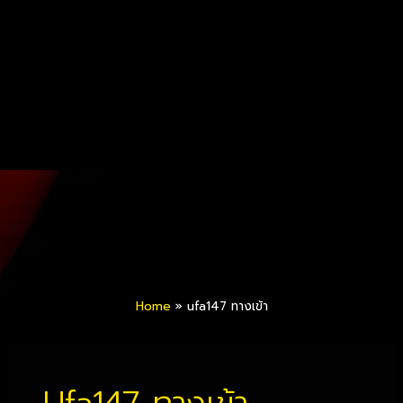
Home
»
ufa147 ทางเข้า
Ufa147 ทางเข้า