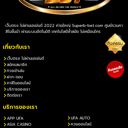
เว็บตรง ไม่ผ่านเอเย่นต์ 2022 ค่ายใหญ่ Superb-bet.com ศูนย์รวมคา
สิโนชั้นนำ ผ่านระบบอัตโนมัติ เทคโนโลยีล้ำสมัย ไม่เหมือนใคร
เกี่ยวกับเรา
เว็บตรง ไม่ผ่านเอเย่นต์
สมัครสมาชิก
ทางเข้าเล่น
ฝาก-ถอน
คาสิโนออนไลน์
บริการของเรา
ติดต่อเรา
บริการของเรา
UFA AUTO
APP UFA
หวยออนไลน์
ASIA CASINO