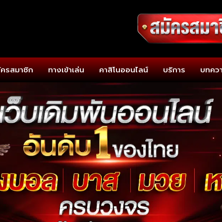
ัครสมาชิก
ทางเข้าเล่น
คาสิโนออนไลน์
บริการ
บทคว