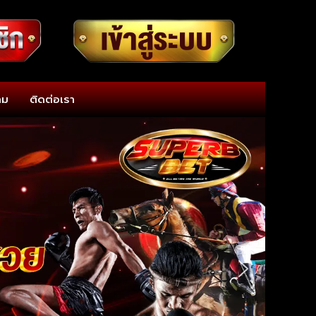
าม
ติดต่อเรา