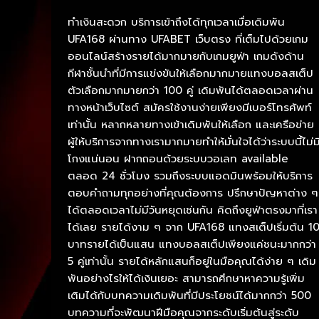
ทำเงินสะดวก บริการเข้าถึงได้ทุกเวลาเมื่อเดิมพัน
UFA168 ผ่านทาง UFABET เว็บตรง ที่เต็มไปด้วยเกม
ออนไลน์สร้างรายได้มากมายกับเกมยูฟ่า เกมดังด้าน
กีฬาชั้นนำที่มีการแข่งขันให้เลือกมากมายแทงบอลสเต็ป
ตัวเลือกมากมายกว่า 100 คู่ เดิมพันได้ตลอดเวลาผ่าน
ทางหน้าเว็บไซต์ สมัครใช้งานง่ายเพียงมีเบอร์โทรศัพท์
เท่านั้น หลากหลายทางเข้าเดิมพันให้เลือก และเครือข่าย
ผู้ให้บริการจากทางเรามากมายทำให้มั่นใจได้ว่าระบบนี้ไม่ม
โกงแน่นอน ฝากถอนด้วยระบบวอเลท available
ตลอด 24 ชั่วโมง รวมถึงระบบแอดมินพร้อมให้บริการ
ตอบคำถามทุกอย่างที่คุณต้องการ ปรึกษาปัญหาต่าง ๆ
ได้ตลอดเวลาไม่มีวันหยุดเช่นกัน คิดถึงยูฟ่าตรงมาที่เรา
ได้เลย รายได้งาม ๆ จาก UFA168 แทงสเต็ปเริ่มต้น 1
บาทรายได้เป็นแสน แทงบอลสเต็ปเพียงแค่ชนะมากกว่า
5 คู่เท่านั้น รายได้หลักแสนก็อยู่ในมือคุณได้ง่าย ๆ เดิม
พันอย่างไรให้ได้เงินเยอะ สามารถศึกษาหาความรู้เพิ่ม
เติมได้กับบทความเดิมพันที่มีประโยชน์ได้มากกว่า 500
บทความที่จะพัฒนาฝีมือคุณจากระดับเริ่มต้นสู่ระดับ