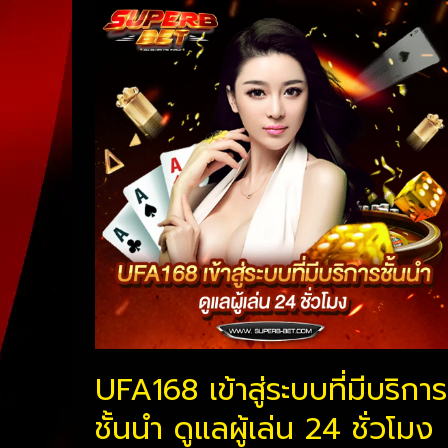
UFA168 เข้าสู่ระบบที่มีบริการ
ชั้นนำ ดูแลผู้เล่น 24 ชั่วโมง