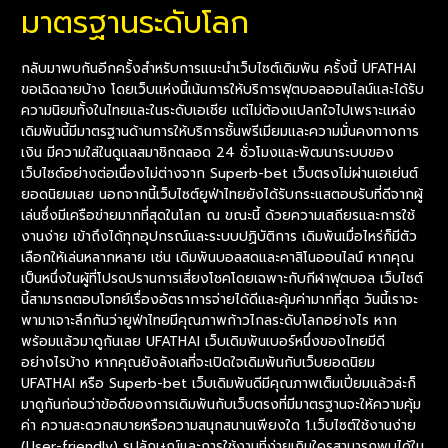
มาตรฐานระดับโลก
กลับมาพบกันอีกครั้งสำหรับการแนะนำเว็บไซต์เดิมพัน ครั้งนี้ UFATHAI
ขอเฉิดฉายบ้าง โดยเว็บแห่งนี้เน้นการให้บริการฟุตบอลออนไลน์และได้รับ
ความนิยมทั้งในไทยและในระดับเอเชีย แต่ไม่ต้องแปลกใจไปเพราะแหล่ง
เดิมพันนี้มีมาตรฐานด้านการให้บริการชั้นพรีเมียมและความมั่นคงทางการ
เงิน มีความใส่ในดูแลสมาชิกตลอด 24 ชั่วโมงและพัฒนาระบบของ
เว็บไซต์อย่างต่อเนื่องไม่ต่างจาก Superb-bet เว็บตรงไม่ผ่านเอเย่นต์
ยอดนิยมเลย นอกจากนี้เว็บไซต์ยูฟ่าไทยยังได้รับกระแสตอบรับที่ดีจากผู้
เล่นซึ่งมีเครือข่ายมากที่สุดในโลก ณ ขณะนี้ ด้วยความเสถียรและการใช้
งานง่าย เข้าถึงได้ทุกอุปกรณ์และระบบปฏิบัติการ เดิมพันเมื่อไหร่ก็มีตัว
เลือกให้เล่นหลากหลาย เช่น เดิมพันบอลสดและคาสิโนออนไลน์ หากคุณ
เป็นหนึ่งในผู้ที่โปรดปรานการเสี่ยงโชคโดยเฉพาะกับกีฬาฟุตบอล เว็บไซต์
นี้สามารถตอบโจทย์เรื่องอัตราการจ่ายได้ดีและคุ้มค่ามากที่สุด วันนี้เราจะ
พามาเจาะลึกกันว่ายูฟ่าไทยมีคุณภาพก้าวไกลระดับโลกอย่างไร หาก
พร้อมแล้วมาดูกันเลย UFATHAI เว็บเดิมพันเบอร์หนึ่งของไทยมีดี
อย่างไรบ้าง หากคุณยังลังเลที่จะเปิดใจเดิมพันกับเว็บยอดนิยม
UFATHAI หรือ Superb-bet เว็บเดิมพันดีมีคุณภาพเต็มเปี่ยมแล้วล่ะก็
มาดูกันก่อนว่าข้อดีของการเดิมพันกับเว็บตรงที่มีมาตรฐานจะให้ความคุ้ม
ค่า ความสะดวกสบายหรือความสนุกสนานเพียงใด 1.เว็บไซต์ใช้งานง่าย
(User-friendly) รูปลักษณ์และการใช้งานที่ง่ายเกินใครสามารถพบได้ใน