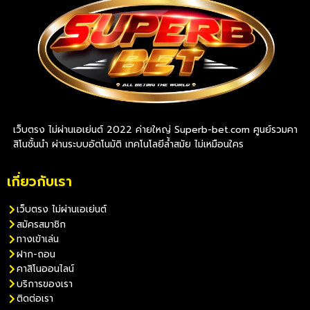
เว็บตรง ไม่ผ่านเอเย่นต์ 2022 ค่ายใหญ่ Superb-bet.com ศูนย์รวมคา
สิโนชั้นนำ ผ่านระบบอัตโนมัติ เทคโนโลยีล้ำสมัย ไม่เหมือนใคร
เกี่ยวกับเรา
เว็บตรง ไม่ผ่านเอเย่นต์
สมัครสมาชิก
ทางเข้าเล่น
ฝาก-ถอน
คาสิโนออนไลน์
บริการของเรา
ติดต่อเรา