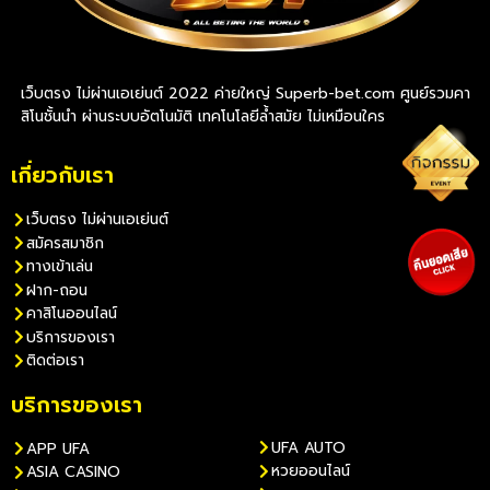
เว็บตรง ไม่ผ่านเอเย่นต์ 2022 ค่ายใหญ่ Superb-bet.com ศูนย์รวมคา
สิโนชั้นนำ ผ่านระบบอัตโนมัติ เทคโนโลยีล้ำสมัย ไม่เหมือนใคร
เกี่ยวกับเรา
เว็บตรง ไม่ผ่านเอเย่นต์
สมัครสมาชิก
ทางเข้าเล่น
ฝาก-ถอน
คาสิโนออนไลน์
บริการของเรา
ติดต่อเรา
บริการของเรา
UFA AUTO
APP UFA
หวยออนไลน์
ASIA CASINO