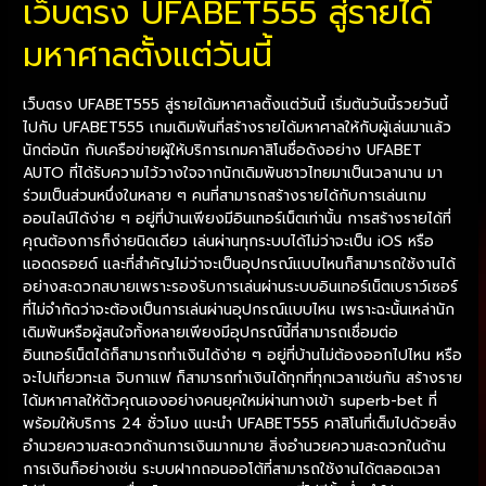
เว็บตรง UFABET555 สู่รายได้
มหาศาลตั้งแต่วันนี้
เว็บตรง UFABET555 สู่รายได้มหาศาลตั้งแต่วันนี้ เริ่มต้นวันนี้รวยวันนี้
ไปกับ UFABET555 เกมเดิมพันที่สร้างรายได้มหาศาลให้กับผู้เล่นมาแล้ว
นักต่อนัก กับเครือข่ายผู้ให้บริการเกมคาสิโนชื่อดังอย่าง UFABET
AUTO ที่ได้รับความไว้วางใจจากนักเดิมพันชาวไทยมาเป็นเวลานาน มา
ร่วมเป็นส่วนหนึ่งในหลาย ๆ คนที่สามารถสร้างรายได้กับการเล่นเกม
ออนไลน์ได้ง่าย ๆ อยู่ที่บ้านเพียงมีอินเทอร์เน็ตเท่านั้น การสร้างรายได้ที่
คุณต้องการก็ง่ายนิดเดียว เล่นผ่านทุกระบบได้ไม่ว่าจะเป็น iOS หรือ
แอดดรอยด์ และที่สำคัญไม่ว่าจะเป็นอุปกรณ์แบบไหนก็สามารถใช้งานได้
อย่างสะดวกสบายเพราะรองรับการเล่นผ่านระบบอินเทอร์เน็ตเบราว์เซอร์
ที่ไม่จำกัดว่าจะต้องเป็นการเล่นผ่านอุปกรณ์แบบไหน เพราะฉะนั้นเหล่านัก
เดิมพันหรือผู้สนใจทั้งหลายเพียงมีอุปกรณ์นี้ที่สามารถเชื่อมต่อ
อินเทอร์เน็ตได้ก็สามารถทำเงินได้ง่าย ๆ อยู่ที่บ้านไม่ต้องออกไปไหน หรือ
จะไปเที่ยวทะเล จิบกาแฟ ก็สามารถทำเงินได้ทุกที่ทุกเวลาเช่นกัน สร้างราย
ได้มหาศาลให้ตัวคุณเองอย่างคนยุคใหม่ผ่านทางเข้า superb-bet ที่
พร้อมให้บริการ 24 ชั่วโมง แนะนำ UFABET555 คาสิโนที่เต็มไปด้วยสิ่ง
อำนวยความสะดวกด้านการเงินมากมาย สิ่งอำนวยความสะดวกในด้าน
การเงินก็อย่างเช่น ระบบฝากถอนออโต้ที่สามารถใช้งานได้ตลอดเวลา