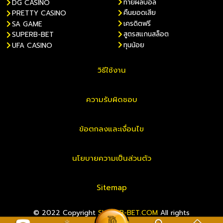
ทายผลบอล
DG CASINO
คืนยอดเสีย
PRETTY CASINO
เครดิตฟรี
SA GAME
สูตรสแกนสล็อต
SUPERB-BET
ทุนน้อย
UFA CASINO
วิธีใช้งาน
ความรับผิดชอบ
ข้อตกลงและเงื่อนไข
นโยบายความเป็นส่วนตัว
Sitemap
© 2022 Copyright
SUPERB-BET.COM
All rights