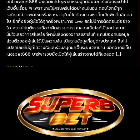
เข้าLucabet888 จะช่วยแก้ปัญหาสำหรับผู้ที่ต้องโยกเงินในกระเป๋าไป
เว็บอื่นเรื่อย ๆ เพราะเกมไม่ครบครันได้อย่างแน่นอน ตอบโจทย์ทุก
รสนิยมไม่ว่าเพศไหนหรือช่วงอายุใดก็ไม่ต้องมองหาเว็บเดิมพันอื่นอีกต่อ
ไป อีกทั้งยังอุ่นใจได้ทุกครั้งเพราะการ Live สดไม่มีการตัดต่อแต่อย่าง
ใด ความไม่ยุติธรรมถือว่าผิดจรรยาบรรณของเว็บไซต์เป็นอย่างมาก
มั่นใจเลยว่าคาสิโนหรือกีฬานั้นส่งตรงจากลิขสิทธิ์แท้ แถมป้องกันข้อมูล
ส่วนตัวของผู้เล่นไว้เป็นความลับ เป็นฐานข้อมูลที่อยู่ต่างประเทศ จึงไม่
แปลกเลยที่มีผู้ที่ไว้วางใจและร่วมสนุกมาเป็นระยะเวลานาน นอกจากนี้เว็บ
lucabet888 บาร์พารวยยังเปิดให้ผู้เล่นสร้างรายได้กันตลอด […]
Read More »