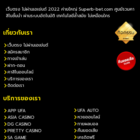
เว็บตรง ไม่ผ่านเอเย่นต์ 2022 ค่ายใหญ่ Superb-bet.com ศูนย์รวมคา
สิโนชั้นนำ ผ่านระบบอัตโนมัติ เทคโนโลยีล้ำสมัย ไม่เหมือนใคร
เกี่ยวกับเรา
เว็บตรง ไม่ผ่านเอเย่นต์
สมัครสมาชิก
ทางเข้าเล่น
ฝาก-ถอน
คาสิโนออนไลน์
บริการของเรา
ติดต่อเรา
บริการของเรา
UFA AUTO
APP UFA
หวยออนไลน์
ASIA CASINO
ทายผลบอล
DG CASINO
คืนยอดเสีย
PRETTY CASINO
เครดิตฟรี
SA GAME