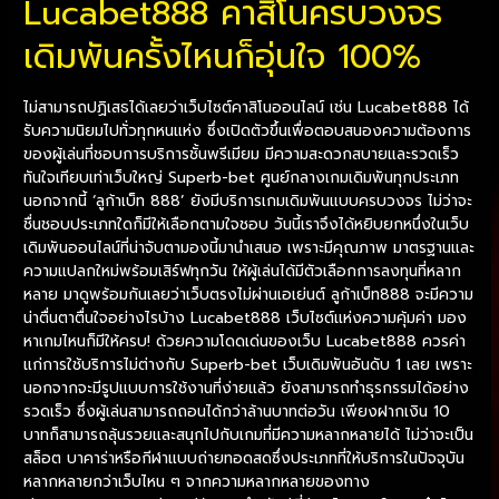
Lucabet888 คาสิโนครบวงจร
เดิมพันครั้งไหนก็อุ่นใจ 100%
ไม่สามารถปฏิเสธได้เลยว่าเว็บไซต์คาสิโนออนไลน์ เช่น Lucabet888 ได้
รับความนิยมไปทั่วทุกหนแห่ง ซึ่งเปิดตัวขึ้นเพื่อตอบสนองความต้องการ
ของผู้เล่นที่ชอบการบริการชั้นพรีเมียม มีความสะดวกสบายและรวดเร็ว
ทันใจเทียบเท่าเว็บใหญ่ Superb-bet ศูนย์กลางเกมเดิมพันทุกประเภท
นอกจากนี้ ‘ลูก้าเบ็ท 888’ ยังมีบริการเกมเดิมพันแบบครบวงจร ไม่ว่าจะ
ชื่นชอบประเภทใดก็มีให้เลือกตามใจชอบ วันนี้เราจึงได้หยิบยกหนึ่งในเว็บ
เดิมพันออนไลน์ที่น่าจับตามองนี้มานำเสนอ เพราะมีคุณภาพ มาตรฐานและ
ความแปลกใหม่พร้อมเสิร์ฟทุกวัน ให้ผู้เล่นได้มีตัวเลือกการลงทุนที่หลาก
หลาย มาดูพร้อมกันเลยว่าเว็บตรงไม่ผ่านเอเย่นต์ ลูก้าเบ็ท888 จะมีความ
น่าตื่นตาตื่นใจอย่างไรบ้าง Lucabet888 เว็บไซต์แห่งความคุ้มค่า มอง
หาเกมไหนก็มีให้ครบ! ด้วยความโดดเด่นของเว็บ Lucabet888 ควรค่า
แก่การใช้บริการไม่ต่างกับ Superb-bet เว็บเดิมพันอันดับ 1 เลย เพราะ
นอกจากจะมีรูปแบบการใช้งานที่ง่ายแล้ว ยังสามารถทำธุรกรรมได้อย่าง
รวดเร็ว ซึ่งผู้เล่นสามารถถอนได้กว่าล้านบาทต่อวัน เพียงฝากเงิน 10
บาทก็สามารถลุ้นรวยและสนุกไปกับเกมที่มีความหลากหลายได้ ไม่ว่าจะเป็น
สล็อต บาคาร่าหรือกีฬาแบบถ่ายทอดสดซึ่งประเภทที่ให้บริการในปัจจุบัน
หลากหลายกว่าเว็บไหน ๆ จากความหลากหลายของทาง