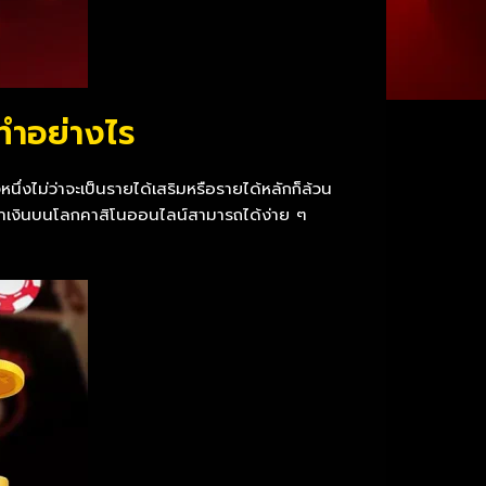
ทำอย่างไร
่งไม่ว่าจะเป็นรายได้เสริมหรือรายได้หลักก็ล้วน
ารทำเงินบนโลกคาสิโนออนไลน์สามารถได้ง่าย ๆ