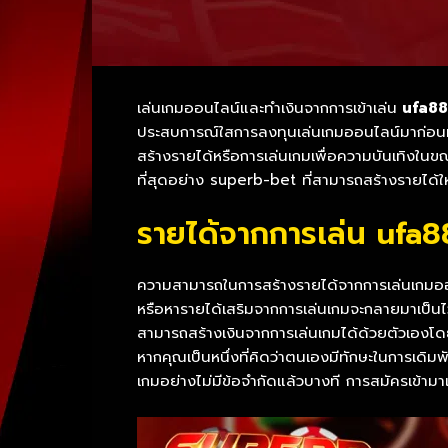
เล่นเกมออนไลน์และทำเงินจากการเข้าเล่น
ufa88 
ประสบการณ์ใสการลงทุนเล่นเกมออนไลน์มาก่อนหรือ
สร้างรายได้หรือการเล่นเกมเพื่อความบันเทิงในขณะ
ที่สุดอย่าง superb-bet ที่สามารถสร้างรายได้ให้
รายได้จากการเล่น ufa88 
ความสามารถในการสร้างรายได้จากการเล่นเกม
หรือหารายได้เสริมจากการเล่นเกมจะกลายมาเป็นไวรั
สามารถสร้างเงินจากการเล่นเกมได้ด้วยตัวเองโดยไม
หากคุณเป็นหนึ่งที่คิดว่าตนเองมีทักษะในการเด
เกมอย่างไม่มีข้อจำกัดแล้วบางที การสมัครเข้ามา