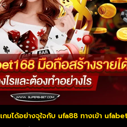
เกมได้อย่างจุใจกับ ufa88 ทางเข้า ufabet