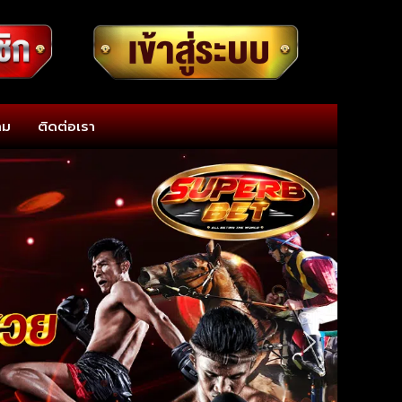
าม
ติดต่อเรา