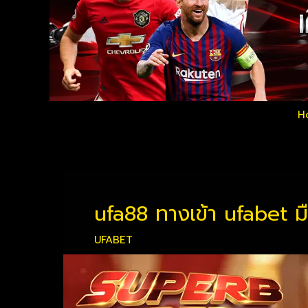
H
ufa88 ทางเข้า ufabet มือ
UFABET