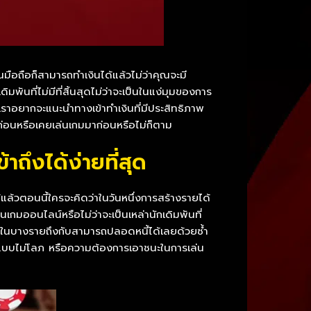
ในมือถือก็สามารถทำเงินได้แล้วไม่ว่าคุณจะมี
ที่ไม่มีที่สิ้นสุดไม่ว่าจะเป็นในแง่มุมของการ
างเราอยากจะแนะนำทางเข้าทำเงินที่มีประสิทธิภาพ
าก่อนหรือเคยเล่นเกมมาก่อนหรือไม่ก็ตาม
ถึงได้ง่ายที่สุด
ได้แล้วตอนนี้ใครจะคิดว่าในวันหนึ่งการสร้างรายได้
เกมออนไลน์หรือไม่ว่าจะเป็นเหล่านักเดิมพันที่
ั้น ในบางรายถึงกับสามารถปลอดหนี้ได้เลยด้วยซ้ำ
ด้แบบไม่โลภ หรือความต้องการเอาชนะในการเล่น