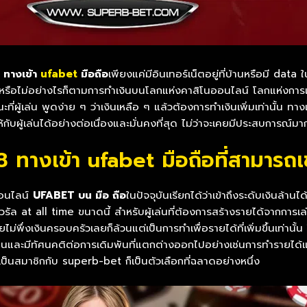
ทางเข้า
ufabet
มือถือ
เพียงแค่มีอินเทอร์เน็ตอยู่ที่บ้านหรือมี data 
ไม่อย่างไรก็ตามการทำเงินบนโลกแห่งคาสิโนออนไลน์ โลกแห่งการเดิมพัน
ที่ผู้เล่น พูดง่าย ๆ ว่าเงินเหลือ ๆ แล้วต้องการทำเงินเพิ่มเท่านั้น ท
กับผู้เล่นได้อย่างต่อเนื่องและมั่นคงที่สุด ไม่ว่าจะเคยมีประสบการณ์ม
ทางเข้า ufabet มือถือที่สามารถเข้า
ออนไลน์
UFABET บน มือ ถือ
ในปัจจุบันเรียกได้ว่าเข้าถึงระดับเงินล้าน
ล at all time ขนาดนี้ สำหรับผู้เล่นที่ต้องการสร้างรายได้จากการเล่น
่พึ่งเงินครอบครัวเลยก็ล้วนแต่เป็นการทำเพื่อรายได้ที่เพิ่มขึ้นเท่าน
ิมพันและมีทัศนคติต่อการเดิมพันที่แตกต่างออกไปอย่างเช่นการทำรายไ
เป็นสมาชิกกับ superb-bet ก็เป็นตัวเลือกที่ฉลาดอย่างหนึ่ง