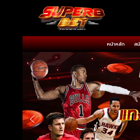
หน้าหลัก
สม