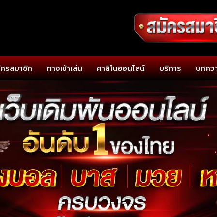
ัครสมาชิก
ทางเข้าเล่น
คาสิโนออนไลน์
บริการ
บทคว