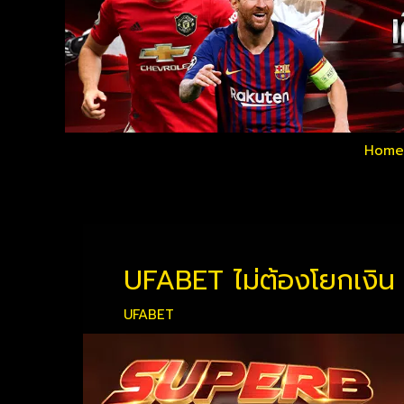
Home
UFABET ไม่ต้องโยกเงิน 
UFABET