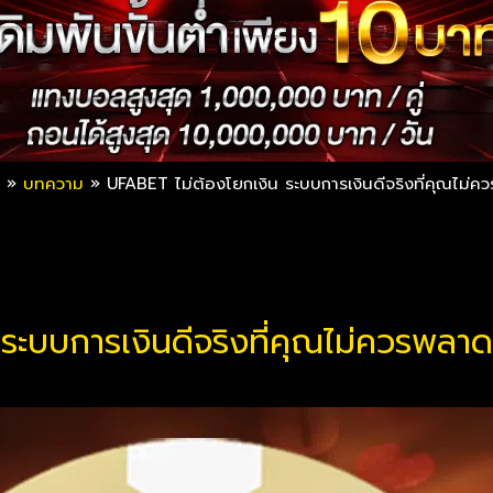
»
บทความ
»
UFABET ไม่ต้องโยกเงิน ระบบการเงินดีจริงที่คุณไม่
ระบบการเงินดีจริงที่คุณไม่ควรพลาด