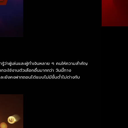
้ว่าผู้เล่นและผู้ทำเงินหลาย ๆ คนให้ความสำคัญ
ะใช้งานตัวเลือกอื่นมากกว่า วันนี้ทาง
ละยังคงฝากถอนได้แบบไม่มีขั้นต่ำไม่ต่างกับ