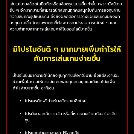
เล่นแค่เกมสล็อตในมือถือหรือสล็อตรูปแบบอื่นเท่านั้น เพราะยังมีเกม
อื่น ๆ อีกมากมายที่สามารถนักลงทุนทุกคนสนุกไปกับการลงทุนผ่าน
ความสนุกในรูปแบบเกม ซึ่งส่งผลดีต่อการวางแผนเล่นเกมของนัก
ลงทุนมากขึ้น โดยเฉพาะคนที่ต้องการหาประสบการณ์ใหม่ ๆ และ
ความท้าทายจากการเล่นเกมคาสิโนออนไลน์มากขึ้น
มีโปรโมชันดี ๆ มากมายเพิ่มกำไรให้
กับการเล่นเกมง่ายขึ้น
มีโปรโมชันมากมายให้นักลงทุนทุกคนเลือกใช้งาน ซึ่งแต่ละงานจะ
ช่วยเพิ่มโอกาสให้การเล่นเกมของทุกคนสนุกและมีแนวโน้มเพิ่ม
กำไรง่ายมากขึ้น อาทิเช่น
โปรเครดิตฟรีสำหรับสมัครสมาชิกใหม่
โปรคืนยอดเสียรายวัน หรือที่หลายคนเรียกกันว่าโปรคืน
ทุน
โปรแจกค่าคอมสูงสุด
1%
ทุกวัน