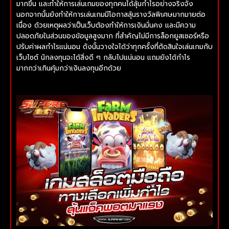
มากขึ้น และทำให้การเล่นเกมของทุกคนได้ลุ้นกำไรอย่างจริงจัง
นอกจากนั้นยังทำให้การเล่นเกมมีโอกาสลุ้นรางวัลพิเศษมากมายต่อ
เนื่อง ด้วยเหตุผลว่าเป็นเว็บต้องทำให้การเงินมั่นคง และมีความ
ปลอดภัยในส่วนของข้อมูลสูงมาก ที่สำคัญไม่มีการล็อกยูสเซอร์หรือ
ปรับค่าผลกำไรแน่นอน ดังนั้นวางใจได้ว่าทุกครั้งที่ตัดสินใจเล่นเกมกับ
เว็บไซต์ นักลงทุนจะได้สิ่งดี ๆ กลับไปแน่นอน แถมยังได้กำไร
มากกว่าเกินคุ้มกว่าเงินลงทุนอีกด้วย