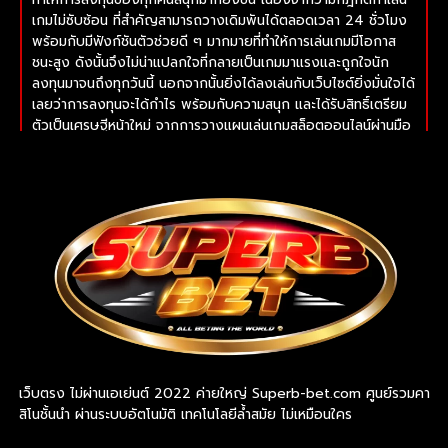
เกมไม่ซับซ้อน ที่สำคัญสามารถวางเดิมพันได้ตลอดเวลา
24
ชั่วโมง
พร้อมกับมีฟังก์ชันตัวช่วยดี ๆ มากมายที่ทำให้การเล่นเกมมีโอกาส
ชนะสูง ดังนั้นจึงไม่น่าแปลกใจที่กลายเป็นเกมมาแรงและถูกใจนัก
ลงทุนมาจนถึงทุกวันนี้ นอกจากนั้นยิ่งได้ลงเล่นกับเว็บไซต์ยิ่งมั่นใจได้
เลยว่าการลงทุนจะได้กำไร พร้อมกับความสนุก และได้รับสิทธิ์เตรียม
ตัวเป็นเศรษฐีหน้าใหม่ จากการวางแผนเล่นเกมสล็อตออนไลน์ผ่านมือ
ถือง่ายขึ้นแน่นอน
เว็บตรง ไม่ผ่านเอเย่นต์ 2022 ค่ายใหญ่ Superb-bet.com ศูนย์รวมคา
สิโนชั้นนำ ผ่านระบบอัตโนมัติ เทคโนโลยีล้ำสมัย ไม่เหมือนใคร