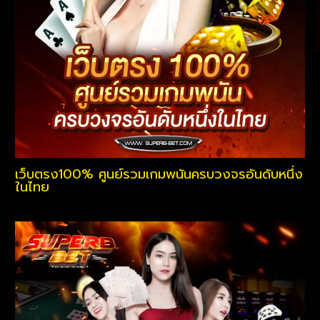
เว็บตรง100% ศูนย์รวมเกมพนันครบวงจรอันดับหนึ่ง
ในไทย