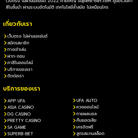
เว็บตรง ไม่ผ่านเอเย่นต์ 2022 ค่ายใหญ่ Superb-bet.com ศูนย์รวมคา
สิโนชั้นนำ ผ่านระบบอัตโนมัติ เทคโนโลยีล้ำสมัย ไม่เหมือนใคร
เกี่ยวกับเรา
เว็บตรง ไม่ผ่านเอเย่นต์
สมัครสมาชิก
ทางเข้าเล่น
ฝาก-ถอน
คาสิโนออนไลน์
บริการของเรา
ติดต่อเรา
บริการของเรา
UFA AUTO
APP UFA
หวยออนไลน์
ASIA CASINO
ทายผลบอล
DG CASINO
คืนยอดเสีย
PRETTY CASINO
เครดิตฟรี
SA GAME
สูตรสแกนสล็อต
SUPERB-BET