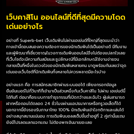
เว็บคาสิโน ออนไลน์ที่ดีที่สุดมีความโดด
เด่นอย่างไร
อย่างที่ Superb-bet เว็บเดิมพันไม่ผ่านเอเย่นต์ที่ใหญ่ที่สุดแนะนำว่า
ทางเข้านี้ตอบสนองความต้องการของนักเดิมพันได้เป็นอย่างดี มีทีมงาน
และผู้พัฒนาที่เชี่ยวชาญในวงการเดิมพันออนไลน์จึงไม่ต้องแปลกใจเลย
ที่เว็บไซต์จะมีความทันสมัยและรูปลักษณ์ที่มีเอกลักษณ์ใช้งานง่ายจน
กลายเป็นที่หนึ่งในดวงใจของนักเดิมพันหลายคน มาดูพร้อมกันเลยว่าจุด
เด่นของเว็บไซต์ที่นักเดิมพันทั้งหลายไม่ควรพลาดมีอะไรบ้าง
อย่างแรก คือ การสมัครสมาชิกผ่านระบบออโต้ เพียงกรอกข้อมูล
ยืนยันเบอร์ไม่กี่วินาทีก็เข้ามาเป็นส่วนหนึ่งกับเว็บคาสิโน ไม่ผ่าน เอเย่นต์นี้
ได้ทันที ต่อมาคือระบบการทำธุรกรรมที่เปิดกว้างและฉับไว ผู้เล่นสามารถ
ฝากหรือถอนได้ตลอด 24 ชั่วโมงผ่านแอปธนาคารหรือทรูวอเล็ตก็ได้
นอกจากนี้ยังรองรับภาษาไทย 100% นักเดิมพันเข้าใจกติกาและเล่นได้
อย่างสนุกสนานแน่นอน การเดิมพันบอลสเต็ปขั้นต่ำอยู่ที่ 2 คู่เท่านั้นแถม
ยังมีโปรลดแลกแจกแถม ไม่ต้องพกเงินมาเยอะเลย