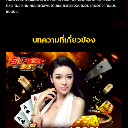
ที่สุด ไม่ว่าเกมไหนนักเดิมพันได้เล่นแล้วติดใจจนไม่อยากออกจากระบบ
แน่นอน
บทความที่เกี่ยวข้อง