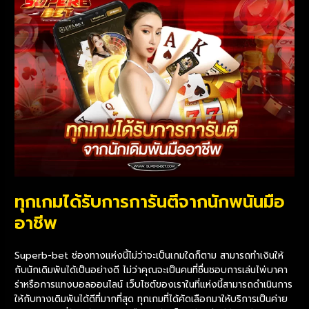
ทุกเกมได้รับการการันตีจากนักพนันมือ
อาชีพ
Superb-bet ช่องทางแห่งนี้ไม่ว่าจะเป็นเกมใดก็ตาม สามารถทำเงินให้
กับนักเดิมพันได้เป็นอย่างดี ไม่ว่าคุณจะเป็นคนที่ชื่นชอบการเล่นไพ่บาคา
ร่าหรือการแทงบอลออนไลน์ เว็บไซต์ของเราในที่แห่งนี้สามารถดำเนินการ
ให้กับทางเดิมพันได้ดีที่มากที่สุด ทุกเกมที่ได้คัดเลือกมาให้บริการเป็นค่าย