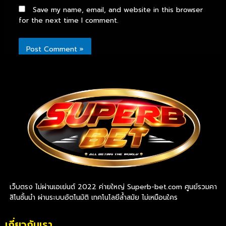
Save my name, email, and website in this browser
for the next time I comment.
เว็บตรง ไม่ผ่านเอเย่นต์ 2022 ค่ายใหญ่ Superb-bet.com ศูนย์รวมคา
สิโนชั้นนำ ผ่านระบบอัตโนมัติ เทคโนโลยีล้ำสมัย ไม่เหมือนใคร
เกี่ยวกับเรา